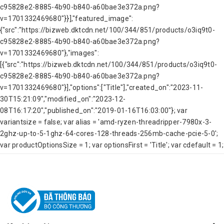
c95828e2-8885-4b90-b840-a60bae3e372a.png?
v=1701332469680"}}],"featured_image":
{"src":"https://bizweb.dktcdn.net/100/344/851/products/o3iq9t0-
c95828e2-8885-4b90-b840-a60bae3e372a.png?
v=1701332469680"},"images":
[{"src":"https://bizweb.dktcdn.net/100/344/851/products/o3iq9t0-
c95828e2-8885-4b90-b840-a60bae3e372a.png?
v=1701332469680"}],"options":["Title"],"created_on":"2023-11-
30T15:21:09","modified_on":"2023-12-
08T16:17:20","published_on":"2019-01-16T16:03:00"}; var
variantsize = false; var alias = 'amd-ryzen-threadripper-7980x-3-
2ghz-up-to-5-1ghz-64-cores-128-threads-256mb-cache-pcie-5-0';
var productOptionsSize = 1; var optionsFirst = 'Title'; var cdefault = 1;