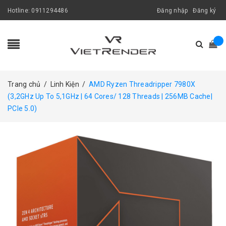
Hotline:
0911294486
Đăng nhập
Đăng ký
Trang chủ
/
Linh Kiện
/
AMD Ryzen Threadripper 7980X
(3,2GHz Up To 5,1GHz | 64 Cores/ 128 Threads | 256MB Cache|
PCIe 5.0)