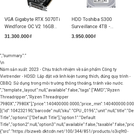
VGA Gigabyte RTX 5070Ti
HDD Toshiba S300
Windforce OC V2 16GB
Surveillance 4TB -
(N...
(HDWT840UZSVA)
31.300.000₫
3.950.000₫
","summary":"
\n
Năm sản xuất: 2023 - Chịu trách nhiệm về sản phẩm Công ty
Vietrender - HDSD: Lắp đặt với linh kiện tương thích, đúng quy trình -
CBBQ: Sử dụng trong môi trường thông thoáng, tránh vào nước.
","template_layout":null,"available":false,"tags":["AMD","Ryzen
Threadripper","Ryzen Threadripper
7980X","7980X"],"price":140400000.0000,"price_min":140400000.000
[{"id":104232190,"barcode":null,"sku":"CPU_0196","unit":null,"title":"De
Title","options":["Default Title"],"option1":"Default
Title","option2":null,"option3":null,"available":false,"taxable":fal
{"src":"https://bizweb.dktcdn.net/100/344/851/products/o3iq9t0-