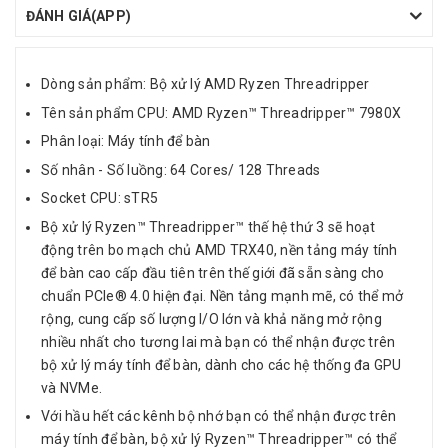
ĐÁNH GIÁ(APP)
Dòng sản phẩm: Bộ xử lý AMD Ryzen Threadripper
Tên sản phẩm CPU: AMD Ryzen™ Threadripper™ 7980X
Phân loại: Máy tính để bàn
Số nhân - Số luồng: 64 Cores/ 128 Threads
Socket CPU: sTR5
Bộ xử lý Ryzen™ Threadripper™ thế hệ thứ 3 sẽ hoạt
động trên bo mạch chủ AMD TRX40, nền tảng máy tính
để bàn cao cấp đầu tiên trên thế giới đã sẵn sàng cho
chuẩn PCIe® 4.0 hiện đại. Nền tảng mạnh mẽ, có thể mở
rộng, cung cấp số lượng I/O lớn và khả năng mở rộng
nhiều nhất cho tương lai mà bạn có thể nhận được trên
bộ xử lý máy tính để bàn, dành cho các hệ thống đa GPU
và NVMe.
Với hầu hết các kênh bộ nhớ bạn có thể nhận được trên
máy tính để bàn, bộ xử lý Ryzen™ Threadripper™ có thể