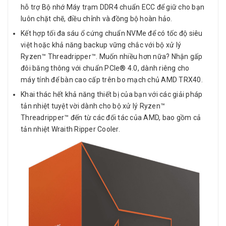
hỗ trợ Bộ nhớ Máy trạm DDR4 chuẩn ECC để giữ cho bạn
luôn chặt chẽ, điều chỉnh và đồng bộ hoàn hảo.
Kết hợp tối đa sáu ổ cứng chuẩn NVMe để có tốc độ siêu
việt hoặc khả năng backup vững chắc với bộ xử lý
Ryzen™ Threadripper™. Muốn nhiều hơn nữa? Nhận gấp
đôi băng thông với chuẩn PCIe® 4.0, dành riêng cho
máy tính để bàn cao cấp trên bo mạch chủ AMD TRX40.
Khai thác hết khả năng thiết bị của bạn với các giải pháp
tản nhiệt tuyệt vời dành cho bộ xử lý Ryzen™
Threadripper™ đến từ các đối tác của AMD, bao gồm cả
tản nhiệt Wraith Ripper Cooler.