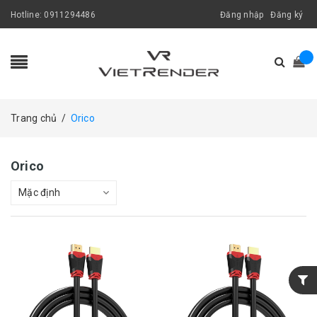
Hotline:
0911294486
Đăng nhập
Đăng ký
Trang chủ
/
Orico
Orico