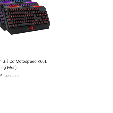
m Giả Cơ Motospeed K60L
ing (Đen)
₫
320.000₫