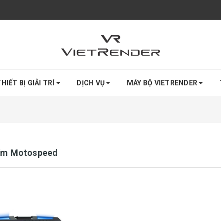
HIẾT BỊ GIẢI TRÍ
DỊCH VỤ
MÁY BỘ VIETRENDER
ím Motospeed