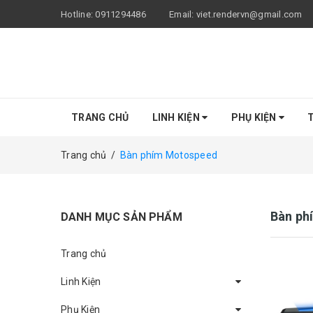
Hotline:
0911294486
Email:
viet.rendervn@gmail.com
TRANG CHỦ
LINH KIỆN
PHỤ KIỆN
T
Trang chủ
/
Bàn phím Motospeed
Bàn ph
DANH MỤC SẢN PHẨM
Trang chủ
Linh Kiện
Phụ Kiện