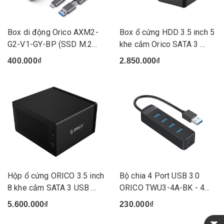
Box di động Orico AXM2-
Box ổ cứng HDD 3.5 inch 5
G2-V1-GY-BP (SSD M.2
khe cắm Orico SATA 3 ...
PCI...
400.000₫
2.850.000₫
Hộp ổ cứng ORICO 3.5 inch
Bộ chia 4 Port USB 3.0
8 khe cắm SATA 3 USB ...
ORICO TWU3-4A-BK - 4
cổn...
5.600.000₫
230.000₫