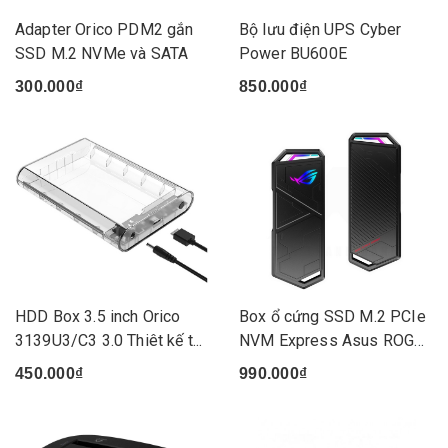
Adapter Orico PDM2 gắn
Bộ lưu điện UPS Cyber
SSD M.2 NVMe và SATA
Power BU600E
300.000₫
850.000₫
HDD Box 3.5 inch Orico
Box ổ cứng SSD M.2 PCIe
3139U3/C3 3.0 Thiêt kế t...
NVM Express Asus ROG
ST...
450.000₫
990.000₫