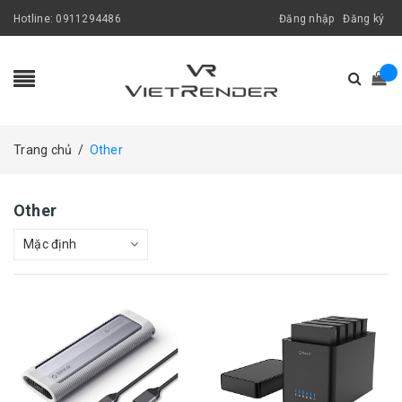
Hotline:
0911294486
Đăng nhập
Đăng ký
Trang chủ
/
Other
Other