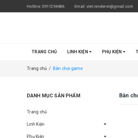
Hotline:
0911294486
Email:
viet.rendervn@gmail.com
TRANG CHỦ
LINH KIỆN
PHỤ KIỆN
T
Trang chủ
/
Bàn chơi game
Bàn ch
DANH MỤC SẢN PHẨM
Trang chủ
Linh Kiện
Phụ Kiện