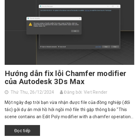
Hướng dẫn fix lỗi Chamfer modifier
của Autodesk 3Ds Max
Thứ Thu, 26/12/2024
Đăng bởi: Viet Render
Một ngày đẹp trời bạn vừa nhận được file của đồng nghiệp (đối
tác) gởi dự án mới hồ hởi ngồi mở file thì gặp thông báo "This
scene contains an Edit Poly modifier with a chamfer operation
from a la...
Đọc tiếp