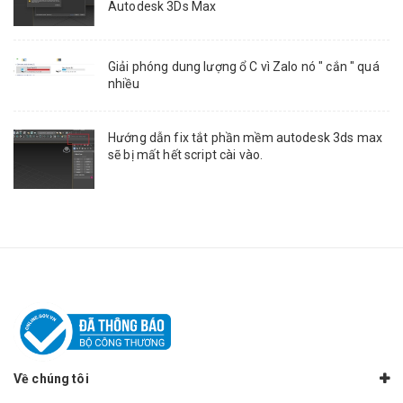
Autodesk 3Ds Max
Giải phóng dung lượng ổ C vì Zalo nó " cắn " quá
nhiều
Hướng dẫn fix tắt phần mềm autodesk 3ds max
sẽ bị mất hết script cài vào.
Về chúng tôi