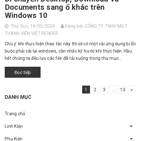
Documents sang ổ khác trên
Windows 10
Thứ Sun, 19/05/2024
Đăng bởi: CÔNG TY TNHH MỘT
THÀNH VIÊN VIỆT RENDER
Chú ý: khi thực hiện thao tác này thì sẽ có một vài ứng dụng bị lỗi
buộc phải cài lại windows, căn nhắc kỹ trước khi thực hiện. Hầu
hết chúng ta đều lưu các file đã tải xuống trong thư mục
Download...
Đọc tiếp
1
2
3
...
13
»
DANH MỤC
Trang chủ
Linh Kiện
Phụ Kiện