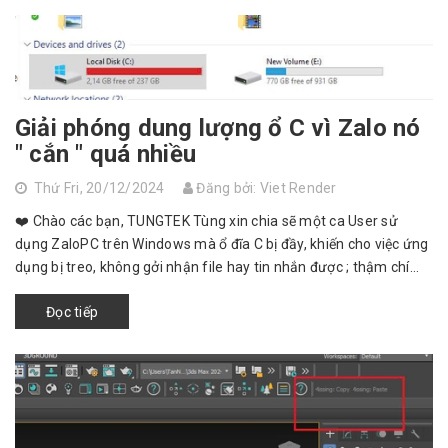
Giải phóng dung lượng ổ C vì Zalo nó
" cắn " quá nhiều
Thứ Fri, 20/12/2024
Đăng bởi: Viet Render
❤️ Chào các bạn, TUNGTEK Tùng xin chia sẽ một ca User sử
dụng ZaloPC trên Windows mà ổ đĩa C bị đầy, khiến cho việc ứng
dụng bị treo, không gởi nhận file hay tin nhắn được ; thậm chí
ảnh hưởng đến ...
Đọc tiếp