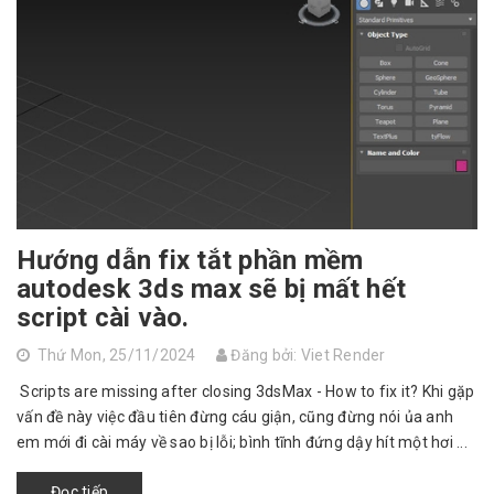
Hướng dẫn fix tắt phần mềm
autodesk 3ds max sẽ bị mất hết
script cài vào.
Thứ Mon, 25/11/2024
Đăng bởi: Viet Render
Scripts are missing after closing 3dsMax - How to fix it? Khi gặp
vấn đề này việc đầu tiên đừng cáu giận, cũng đừng nói ủa anh
em mới đi cài máy về sao bị lỗi; bình tĩnh đứng dậy hít một hơi ...
Đọc tiếp