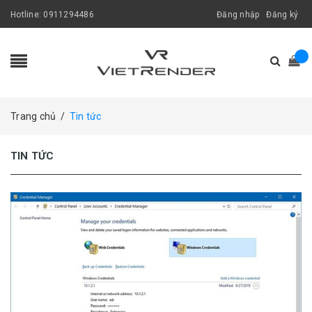
Hotline:
0911294486
Đăng nhập
Đăng ký
Trang chủ
/
Tin tức
TIN TỨC