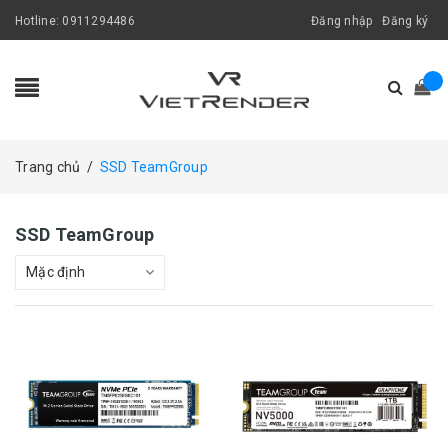
Hotline:
0911294486
Đăng nhập
Đăng ký
Trang chủ
/
SSD TeamGroup
SSD TeamGroup