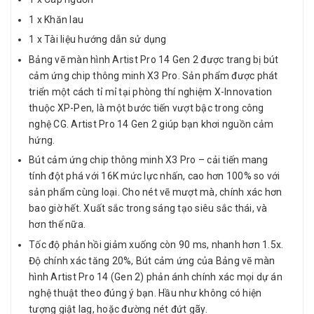
1 x Khăn lau
1 x Tài liệu hướng dẫn sử dụng
Bảng vẽ màn hình Artist Pro 14 Gen 2 được trang bị bút
cảm ứng chip thông minh X3 Pro. Sản phẩm được phát
triển một cách tỉ mỉ tại phòng thí nghiệm X-Innovation
thuộc XP-Pen, là một bước tiến vượt bậc trong công
nghệ CG. Artist Pro 14 Gen 2 giúp bạn khơi nguồn cảm
hứng.
Bút cảm ứng chip thông minh X3 Pro – cải tiến mang
tính đột phá với 16K mức lực nhấn, cao hơn 100% so với
sản phẩm cùng loại. Cho nét vẽ mượt mà, chính xác hơn
bao giờ hết. Xuất sắc trong sáng tạo siêu sắc thái, và
hơn thế nữa.
Tốc độ phản hồi giảm xuống còn 90 ms, nhanh hơn 1.5x.
Độ chính xác tăng 20%, Bút cảm ứng của Bảng vẽ màn
hình Artist Pro 14 (Gen 2) phản ánh chính xác mọi dự án
nghệ thuật theo đúng ý bạn. Hầu như không có hiện
tượng giật lag, hoặc đường nét đứt gãy.