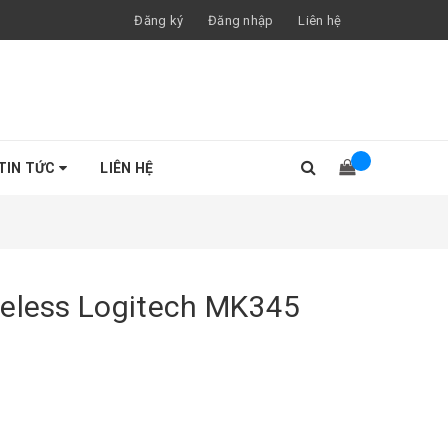
Đăng ký
Đăng nhập
Liên hệ
TIN TỨC
LIÊN HỆ
reless Logitech MK345