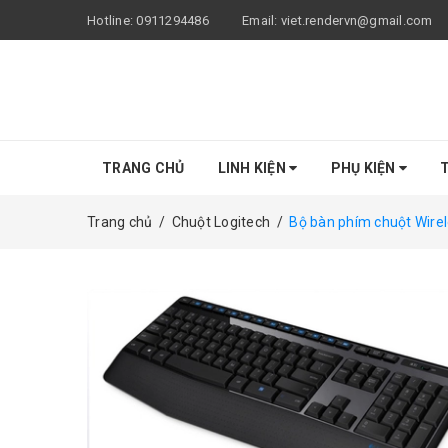
Hotline:
0911294486
Email:
viet.rendervn@gmail.com
TRANG CHỦ
LINH KIỆN
PHỤ KIỆN
T
Trang chủ
/
Chuột Logitech
/
Bộ bàn phím chuột Wire