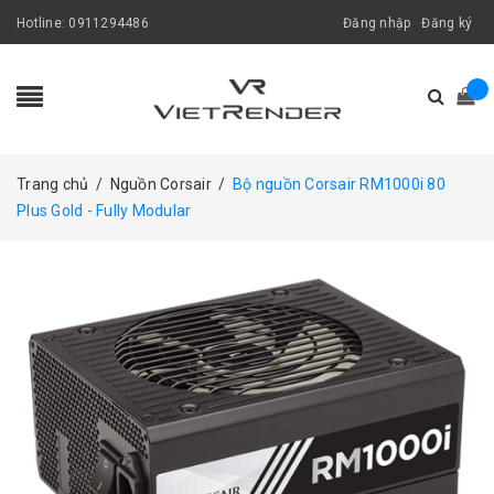
Hotline:
0911294486
Đăng nhập
Đăng ký
Trang chủ
/
Nguồn Corsair
/
Bộ nguồn Corsair RM1000i 80
Plus Gold - Fully Modular