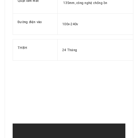
Quạt làm mát
135mm, công nghệ chống ồn
Đường điện vào
100v-240v
THBH
24 Tháng