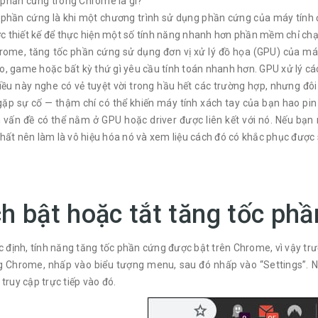
 phần cứng trong Chrome là gì?
phần cứng là khi một chương trình sử dụng phần cứng của máy tính đ
 thiết kế để thực hiện một số tính năng nhanh hơn phần mềm chỉ chạ
ome, tăng tốc phần cứng sử dụng đơn vị xử lý đồ họa (GPU) của máy t
o, game hoặc bất kỳ thứ gì yêu cầu tính toán nhanh hơn. GPU xử lý các
ều này nghe có vẻ tuyệt vời trong hầu hết các trường hợp, nhưng đôi 
ặp sự cố — thậm chí có thể khiến máy tính xách tay của bạn hao pin 
 vấn đề có thể nằm ở GPU hoặc driver được liên kết với nó. Nếu bạn
nhất nên làm là vô hiệu hóa nó và xem liệu cách đó có khắc phục được
h bật hoặc tắt tăng tốc ph
định, tính năng tăng tốc phần cứng được bật trên Chrome, vì vậy trư
g Chrome, nhấp vào biểu tượng menu, sau đó nhấp vào “Settings”. N
 truy cập trực tiếp vào đó.