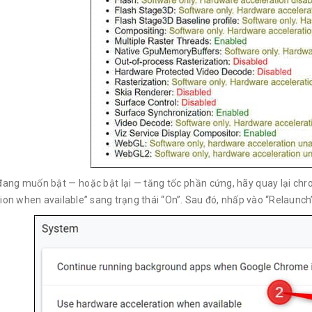
đang muốn bật — hoặc bật lại — tăng tốc phần cứng, hãy quay lại ch
ion when available” sang trạng thái “On”. Sau đó, nhấp vào “Relaunch”