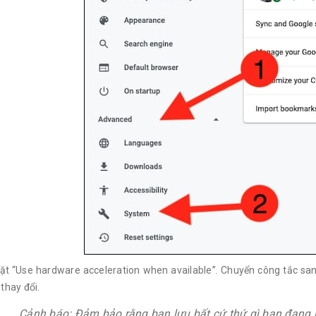
ặt “Use hardware acceleration when available”. Chuyển công tắc san
thay đổi.
Cảnh báo: Đảm bảo rằng bạn lưu bất cứ thứ gì bạn đang là