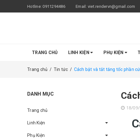
Hotline:
0911294486
Email:
viet.rendervn@gmail.com
TRANG CHỦ
LINH KIỆN
PHỤ KIỆN
T
Trang chủ
/
Tin tức
/
Cách bật và tắt tăng tốc phần 
Cách
DANH MỤC
18/09
Trang chủ
C
Linh Kiện
Phụ Kiện