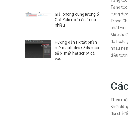
Tăng tốc
Tăng tốc 
cứng được
Giải phóng dung lượng ổ
C vì Zalo nó " cắn " quá
Trong Chr
nhiều
phát vide
Mặc dù đi
đơ hoặc g
Hướng dẫn fix tắt phần
mềm autodesk 3ds max
nhau nên
sẽ bị mất hết script cài
điều tốt 
vào.
Các
Theo mặc 
Khởi độn
địa chỉ để