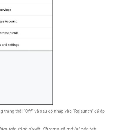
g trạng thái “Off” và sau đó nhấp vào “Relaunch” để áp
m trên trình duyệt. Chrome sẽ mở lại các tab