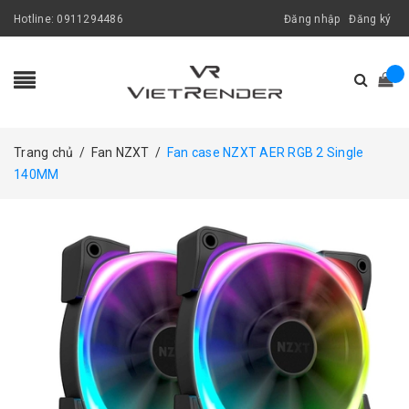
Hotline:
0911294486
Đăng nhập
Đăng ký
Trang chủ
/
Fan NZXT
/
Fan case NZXT AER RGB 2 Single
140MM