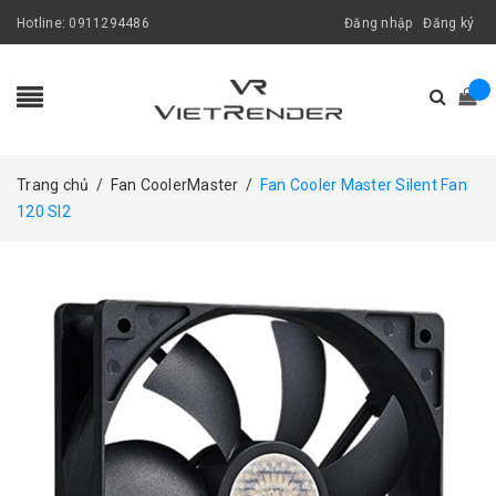
Hotline:
0911294486
Đăng nhập
Đăng ký
Trang chủ
/
Fan CoolerMaster
/
Fan Cooler Master Silent Fan
120 SI2