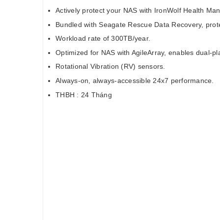
Actively protect your NAS with IronWolf Health M
Bundled with Seagate Rescue Data Recovery, protec
Workload rate of 300TB/year.
Optimized for NAS with AgileArray, enables dual-p
Rotational Vibration (RV) sensors.
Always-on, always-accessible 24x7 performance.
THBH : 24 Tháng