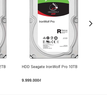
12TB
HDD Seagate IronWolf Pro 10TB
HDD Se
9.999.000₫
14.150