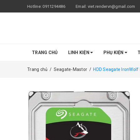
Hotline:
0911294486
Email:
viet.rendervn@gmail.com
TRANG CHỦ
LINH KIỆN
PHỤ KIỆN
T
Trang chủ
/
Seagate-Mastor
/
HDD Seagate IronWolf