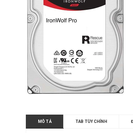
MÔ TẢ
TAB TÙY CHỈNH