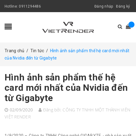
Hotline:
0911294486
Đăng nhập
Đăng ký
Trang chủ
/
Tin tức
/
Hình ảnh sản phẩm thế hệ card mới nhất
của Nvidia đến từ Gigabyte
Hình ảnh sản phẩm thế hệ
card mới nhất của Nvidia đến
từ Gigabyte
02/09/2020
Đăng bởi:
CÔNG TY TNHH MỘT THÀNH VIÊN
VIỆT RENDER
1/9/2020 – Công ty TNHH Công nghệ GIGABYTE - nhà sản xuất