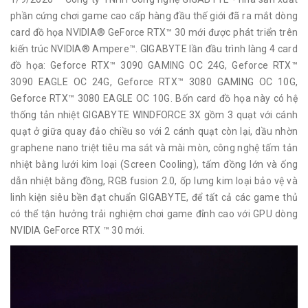
phần cứng chơi game cao cấp hàng đầu thế giới đã ra mắt dòng
card đồ họa NVIDIA® GeForce RTX™ 30 mới được phát triển trên
kiến trúc NVIDIA® Ampere™. GIGABYTE lần đầu trình làng 4 card
đồ họa: Geforce RTX™ 3090 GAMING OC 24G, Geforce RTX™
3090 EAGLE OC 24G, Geforce RTX™ 3080 GAMING OC 10G,
Geforce RTX™ 3080 EAGLE OC 10G. Bốn card đồ họa này có hệ
thống tản nhiệt GIGABYTE WINDFORCE 3X gồm 3 quạt với cánh
quạt ở giữa quay đảo chiều so với 2 cánh quạt còn lại, dầu nhờn
graphene nano triệt tiêu ma sát và mài mòn, công nghệ tấm tản
nhiệt bằng lưới kim loại (Screen Cooling), tấm đồng lớn và ống
dẫn nhiệt bằng đồng, RGB fusion 2.0, ốp lưng kim loại bảo vệ và
linh kiện siêu bền đạt chuẩn GIGABYTE, để tất cả các game thủ
có thể tận hưởng trải nghiệm chơi game đỉnh cao với GPU dòng
NVIDIA GeForce RTX ™ 30 mới.