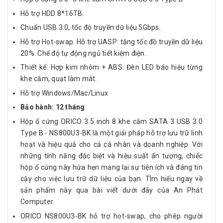
Hỗ trợ HDD 8*16TB.
Chuẩn USB 3.0, tốc độ truyền dữ liệu 5Gbps.
Hỗ trợ Hot-swap. Hỗ trợ UASP: tăng tốc đồ truyền dữ liệu
20%. Chế độ tự động ngủ tiết kiệm điện.
Thiết kế: Hợp kim nhôm + ABS. Đèn LED báo hiệu từng
khe cắm, quạt làm mát.
Hỗ trợ Windows/Mac/Linux
Bảo hành: 12 tháng
Hộp ổ cứng ORICO 3.5 inch 8 khe cắm SATA 3 USB 3.0
Type B - NS800U3-BK là một giải pháp hỗ trợ lưu trữ linh
hoạt và hiệu quả cho cả cá nhân và doanh nghiệp. Với
những tính năng đặc biệt và hiệu suất ấn tượng, chiếc
hộp ổ cứng này hứa hẹn mang lại sự tiện ích và đáng tin
cậy cho việc lưu trữ dữ liệu của bạn. TÌm hiểu ngay về
sản phẩm này qua bài viết dưới đây của An Phát
Computer.
ORICO NS800U3-BK hỗ trợ hot-swap, cho phép người