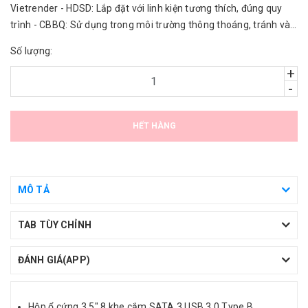
Vietrender - HDSD: Lắp đặt với linh kiện tương thích, đúng quy
trình - CBBQ: Sử dụng trong môi trường thông thoáng, tránh vào
nước.
Số lượng:
+
-
HẾT HÀNG
MÔ TẢ
TAB TÙY CHỈNH
ĐÁNH GIÁ(APP)
Hộp ổ cứng 3.5" 8 khe cắm SATA 3 USB 3.0 Type B