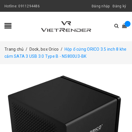
Hotline:
0911294486
Đăng nhập
Đăng ký
Trang chủ
/
Dock, box Orico
/
Hộp ổ cứng ORICO 3.5 inch 8 khe
cắm SATA 3 USB 3.0 Type B - NS800U3-BK