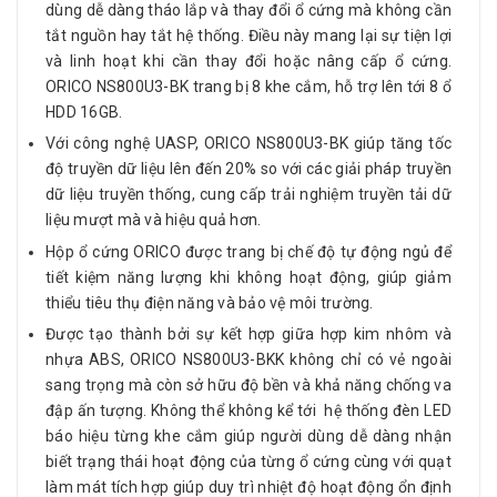
dùng dễ dàng tháo lắp và thay đổi ổ cứng mà không cần
tắt nguồn hay tắt hệ thống. Điều này mang lại sự tiện lợi
và linh hoạt khi cần thay đổi hoặc nâng cấp ổ cứng.
ORICO NS800U3-BK trang bị 8 khe cắm, hỗ trợ lên tới 8 ổ
HDD 16GB.
Với công nghệ UASP, ORICO NS800U3-BK giúp tăng tốc
độ truyền dữ liệu lên đến 20% so với các giải pháp truyền
dữ liệu truyền thống, cung cấp trải nghiệm truyền tải dữ
liệu mượt mà và hiệu quả hơn.
Hộp ổ cứng ORICO được trang bị chế độ tự động ngủ để
tiết kiệm năng lượng khi không hoạt động, giúp giảm
thiểu tiêu thụ điện năng và bảo vệ môi trường.
Được tạo thành bởi sự kết hợp giữa hợp kim nhôm và
nhựa ABS, ORICO NS800U3-BKK không chỉ có vẻ ngoài
sang trọng mà còn sở hữu độ bền và khả năng chống va
đập ấn tượng. Không thể không kể tới hệ thống đèn LED
báo hiệu từng khe cắm giúp người dùng dễ dàng nhận
biết trạng thái hoạt động của từng ổ cứng cùng với quạt
làm mát tích hợp giúp duy trì nhiệt độ hoạt động ổn định