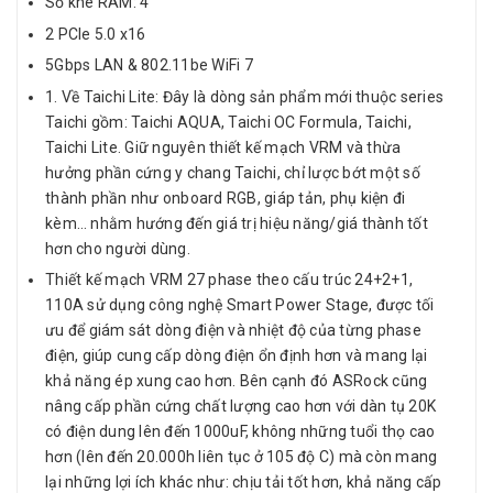
Số khe RAM: 4
2 PCIe 5.0 x16
5Gbps LAN & 802.11be WiFi 7
1. Về Taichi Lite: Đây là dòng sản phẩm mới thuộc series
Taichi gồm: Taichi AQUA, Taichi OC Formula, Taichi,
Taichi Lite. Giữ nguyên thiết kế mạch VRM và thừa
hưởng phần cứng y chang Taichi, chỉ lược bớt một số
thành phần như onboard RGB, giáp tản, phụ kiện đi
kèm… nhằm hướng đến giá trị hiệu năng/giá thành tốt
hơn cho người dùng.
Thiết kế mạch VRM 27 phase theo cấu trúc 24+2+1,
110A sử dụng công nghệ Smart Power Stage, được tối
ưu để giám sát dòng điện và nhiệt độ của từng phase
điện, giúp cung cấp dòng điện ổn định hơn và mang lại
khả năng ép xung cao hơn. Bên cạnh đó ASRock cũng
nâng cấp phần cứng chất lượng cao hơn với dàn tụ 20K
có điện dung lên đến 1000uF, không những tuổi thọ cao
hơn (lên đến 20.000h liên tục ở 105 độ C) mà còn mang
lại những lợi ích khác như: chịu tải tốt hơn, khả năng cấp