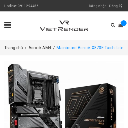
Hotline:
0911294486
Đăng nhập
Đăng ký
Trang chủ
/
Asrock AM4
/
Mainboard Asrock X870E Taichi Lite