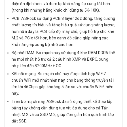
điện ổn định hơn, và đem lại khả năng ép xung tốt hơn.
(trong khi những hãng khác chỉ dùng tụ 5K-10K).
PCB: ASRock sử dụng PCB 8 layer 2oz đồng, tăng cường
chất lượng tín hiệu và tăng hiệu quả sử dụng năng lượng,
hơn nữa đây là PCB cấp độ máy chủ, giúp hỗ trợ cho khe
M.2 và PCIe tốt hơn, bên cạnh đó cũng giúp nâng cao
khả năng ép xung bộ nhớ cao hơn.
Bộ nhớ RAM: Bo mạch này sử dụng 4 khe RAM DDR5 thế
hệ mới nhất, hỗ trợ cả 2 cấu hình XMP và EXPO, xung
nhịp lên đến 8200MHz+ OC
Kết nối mạng: Bo mạch chủ này được tích hợp WiFi7,
chuẩn WiFi mới nhất hiện nay, cho băng thông truyền tải
lên tới 46Gbps gấp khoảng 5 lần so với chuẩn WiFi6 hiện
nay.
Trên bo mạch này, ASRock đã sử dụng thiết kế tháo lắp
bằng tay không cần dùng tua vít, áp dụng cho cả Tản
nhiệt M.2 và cả SSD M.2, giúp đơn giản hóa quá trình lắp
đặt SSD.