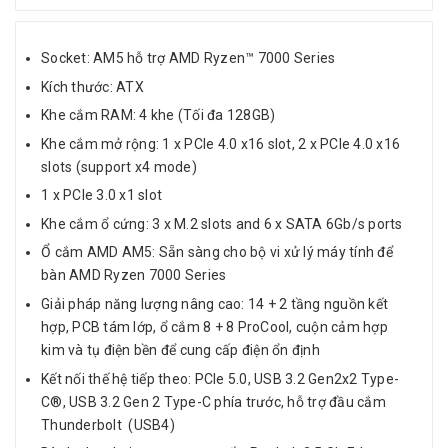
Socket: AM5 hỗ trợ AMD Ryzen™ 7000 Series
Kích thước: ATX
Khe cắm RAM: 4 khe (Tối đa 128GB)
Khe cắm mở rộng: 1 x PCIe 4.0 x16 slot, 2 x PCIe 4.0 x16
slots (support x4 mode)
1 x PCIe 3.0 x1 slot
Khe cắm ổ cứng: 3 x M.2 slots and 6 x SATA 6Gb/s ports
Ổ cắm AMD AM5: Sẵn sàng cho bộ vi xử lý máy tính để
bàn AMD Ryzen 7000 Series
Giải pháp năng lượng nâng cao: 14 + 2 tầng nguồn kết
hợp, PCB tám lớp, ổ cắm 8 + 8 ProCool, cuộn cảm hợp
kim và tụ điện bền để cung cấp điện ổn định
Kết nối thế hệ tiếp theo: PCIe 5.0, USB 3.2 Gen2x2 Type-
C®, USB 3.2 Gen 2 Type-C phía trước, hỗ trợ đầu cắm
Thunderbolt (USB4)