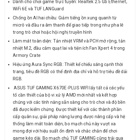
Dành cho chơi game trực tuyến: Realtek 2.5 Gb Ethernet,
WiFi 6E và TUF LANGuard
Chống ồn AI hai chiều: Giảm tiếng ồn xung quanh từ
micrô và đầu ra âm thanh để giao tiếp trong như pha lê
trong trò chơi hoặc hội nghị truyền hình
Làm mát toàn diện: Tản nhiệt VRM và PCH mở rộng, tản
nhiệt M.2, đầu cắm quạt lai và tiện ích Fan Xpert 4 trong
Armory Crate
Hiệu ứng Aura Sync RGB: Thiết kế chiếu sáng cạnh thời
trang, tiêu đề RGB có thể định địa chỉ và hỗ trợ tiêu đề dải
RGB.
ASUS TUF GAMING X670E-PLUS WIFI lấy tất cả các yếu
tố cần thiết của bộ vi xử lý AMD mới nhất và kết hợp
chúng với các tính năng sẵn sàng cho trò chơi và độ bền
đã được kiểm chứng. Được thiết kế với các thành phần
cấp quân sự, giải pháp năng lượng được nâng cấp và hệ
thống làm mát toàn diện, bo mạch chủ này vượt xa
mong đợi với hiệu suất ổn định và chắc chắn để chơi
game kéo dài. Bo mạch chủ TUF GAMING cũng trải qua