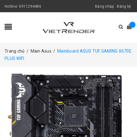
Hotline:
0911294486
Đăng nhập
Đăng ký
Trang chủ
/
Main Asus
/
Mainboard ASUS TUF GAMING X670E
PLUS WIFI