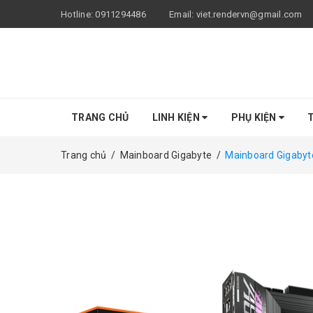
Hotline:
0911294486
Email:
viet.rendervn@gmail.com
TRANG CHỦ
LINH KIỆN
PHỤ KIỆN
T
Trang chủ
/
Mainboard Gigabyte
/
Mainboard Gigabyte