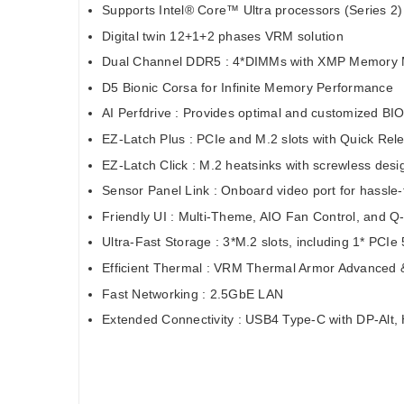
Supports Intel® Core™ Ultra processors (Series 2)
Digital twin 12+1+2 phases VRM solution
Dual Channel DDR5 : 4*DIMMs with XMP Memory 
D5 Bionic Corsa for Infinite Memory Performance
AI Perfdrive : Provides optimal and customized BIOS
EZ-Latch Plus : PCIe and M.2 slots with Quick Re
EZ-Latch Click : M.2 heatsinks with screwless desi
Sensor Panel Link : Onboard video port for hassle-
Friendly UI : Multi-Theme, AIO Fan Control, and 
Ultra-Fast Storage : 3*M.2 slots, including 1* PCIe 
Efficient Thermal : VRM Thermal Armor Advanced 
Fast Networking : 2.5GbE LAN
Extended Connectivity : USB4 Type-C with DP-Alt,