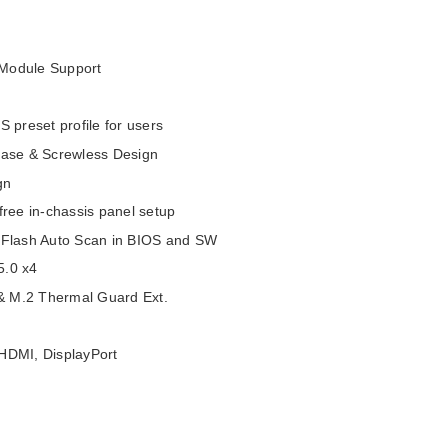
Module Support
 preset profile for users
lease & Screwless Design
gn
free in-chassis panel setup
Q-Flash Auto Scan in BIOS and SW
5.0 x4
& M.2 Thermal Guard Ext.
 HDMI, DisplayPort