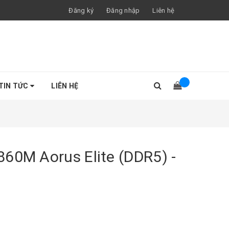
Đăng ký
Đăng nhập
Liên hệ
TIN TỨC
LIÊN HỆ
60M Aorus Elite (DDR5) -