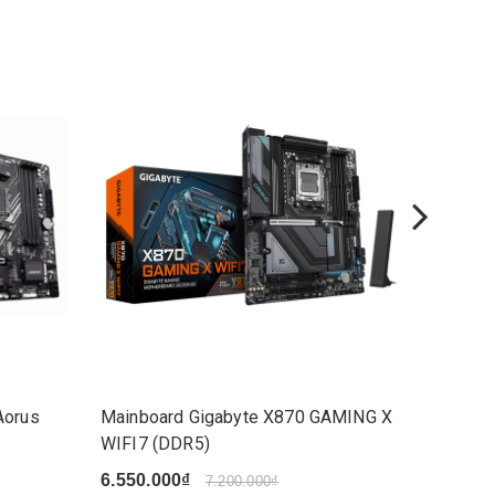
Aorus
Mainboard Gigabyte X870 GAMING X
Mainbo
WIFI7 (DDR5​)
WIFI6 (
6.550.000₫
5.300.
7.200.000₫