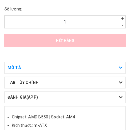
nước.
Số lượng:
+
-
HẾT HÀNG
MÔ TẢ
TAB TÙY CHỈNH
ĐÁNH GIÁ(APP)
Chipset: AMD B550 | Socket: AM4
Kích thước: m-ATX