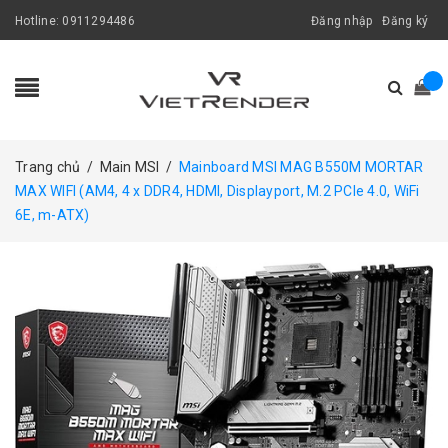
Hotline:
0911294486
Đăng nhập
Đăng ký
Trang chủ
/
Main MSI
/
Mainboard MSI MAG B550M MORTAR
MAX WIFI (AM4, 4 x DDR4, HDMI, Displayport, M.2 PCIe 4.0, WiFi
6E, m-ATX)