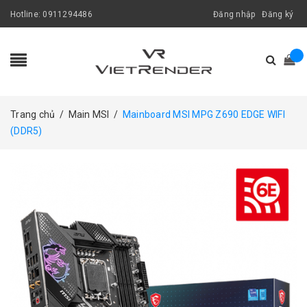
Hotline:
0911294486
Đăng nhập
Đăng ký
Trang chủ
/
Main MSI
/
Mainboard MSI MPG Z690 EDGE WIFI
(DDR5)