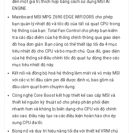
đến một giá trị thích hợp bằng cách sử dụng MSI AI
ENGINE.
Mainboard MSI MPG Z690 EDGE WIFI DDR5 cho phép
bạn quản lý nhiệt độ và tốc độ của tất cả quạt CPU trong
hệ thống của bạn. Total Fan Control cho phép bạn kiểm
tra các đặc điểm của hệ thống chính thông qua giao diện
đồ hoạ đơn giản. Bạn cũng có thể thiết lập tối đa 4 mục
tiêu nhiệt độ cho CPU và bo mạch chủ. Qua đó, giao diện
của hệ thống sẽ điều chỉnh tốc độ quạt tự động theo các
mục tiêu nhiệt độ này.
Kết nối và đồng bộ hoá hệ thống làm mát và vỏ máy MSI
với các vị trí đầu cắm pin đã được định vị, bao gồm cả
đầu cắm quạt bơm chuyên dụng.
Công nghệ Core Boost kết hợp thiết kế cao cấp MSI và
thiết kế nguồn kỹ thuật số cho phép phân phối điện
nhanh hơn và không bị biến dạng cho CPU với độ chính
xác cao. Điều này tạo ra các điều kiện hoàn hảo cho ép
xung CPU đa lõi.
Bùng nổ và duy trì hiệu năng tối đa với thiết kế VRM chủ