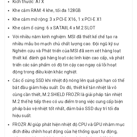
Kích thước: ATX
Khe cắm RAM: 4 khe, tối đa 128GB
Khe cắm mở rộng: 3 x PCI-E X16, 1 x PCI-E X1
Khe cắm ổ cứng: 6 x SATAIII, 4 x M.2 SLOT
Với nhiều năm kinh nghiệm. MSI đã thiết kế chế tạo ra
nhiều mẫu bo mạch chủ chất lượng cao. Đội ngũ kỹ sư
Nghiên cứu và Phát triển của MSI đã xem xét hàng loạt
thiết kế. đánh giá hàng loạt các linh kiện cao cấp, và phát
triển các sản phẩm có độ tin cậy cao ngay cả lỗi hoạt
động trong điều kiện khắc nghiệt.
Các ổ cứng SSD khi nhiệt độ nóng lên quá giới hạn có thể
bắt đầu giảm hiệu suất. Do đó, thiết kế tản nhiệt là vô
cùng cần thiết, M.2 SHIELD FROZR là giải pháp tản nhiệt
M.2 thế hệ tiếp theo có ưu điểm trong việc cung cấp biện
pháp bảo vệ nhiệt tốt nhất, đảm bảo SSD duy trì tối đa
hiệu suất.
FROZR AI giúp phát hiện nhiệt độ CPU và GPU nhằm mục
đích điều chỉnh hoạt động của hệ thống quạt tự động,