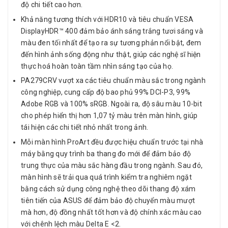
độ chi tiết cao hơn.
Khả năng tương thích với HDR10 và tiêu chuẩn VESA
DisplayHDR™ 400 đảm bảo ánh sáng trắng tươi sáng và
màu đen tối nhất để tạo ra sự tương phản nổi bật, đem
đến hình ảnh sống động như thật, giúp các nghệ sĩ hiện
thực hoá hoàn toàn tầm nhìn sáng tạo của họ.
PA279CRV vượt xa các tiêu chuẩn màu sắc trong ngành
công nghiệp, cung cấp độ bao phủ 99% DCI-P3, 99%
Adobe RGB và 100% sRGB. Ngoài ra, độ sâu màu 10-bit
cho phép hiển thị hơn 1,07 tỷ màu trên màn hình, giúp
tái hiện các chi tiết nhỏ nhất trong ảnh.
Mỗi màn hình ProArt đều được hiệu chuẩn trước tại nhà
máy bằng quy trình ba thang đo mới để đảm bảo độ
trung thực của màu sắc hàng đầu trong ngành. Sau đó,
màn hình sẽ trải qua quá trình kiểm tra nghiêm ngặt
bằng cách sử dụng công nghệ theo dõi thang độ xám
tiên tiến của ASUS để đảm bảo độ chuyển màu mượt
mà hơn, độ đồng nhất tốt hơn và độ chính xác màu cao
với chênh lệch màu Delta E <2.