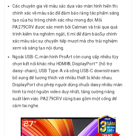
Các chuyên gia về màu sắc dựa vào màn hình hiển thị
chính xác về màu sắc để đảm bảo rằng tác phẩm sáng
tạo của họ trông chính xác như mong đợi. Mỗi
PA279CRV được xác minh bởi Calman và trải qua quá
trình kiểm tra nghiêm ngặt, tỉ mỉ để đảm bảoSự chính
xác màu sắc.sự chuyển tiếp mượt mà cho trải nghiệm
xem và sáng tạo nội dung.
Ngoài USB-C, màn hình ProArt còn cung cấp nhiều tùy
chọn kết nối khác như HDMI®, DisplayPort™ (hỗ trợ
daisy-chain), USB Type-A và cổng USB-C downstream
bổ sung để tương thích với nhiều thiết bị khác nhau.
DisplayPort cho phép người dùng chuỗi daisy nhiều màn
hình từ một nguồn video duy nhất, tăng cường năng
suất làm việc. PA279CRV cũng bao gồm một cổng để
cắm tai nghe.