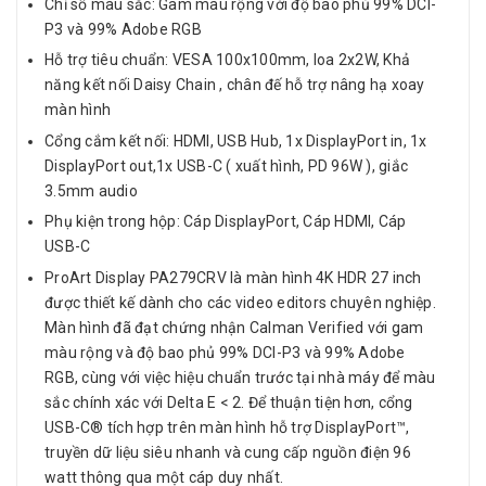
Chỉ số màu sắc: Gam màu rộng với độ bao phủ 99% DCI-
P3 và 99% Adobe RGB
Hỗ trợ tiêu chuẩn: VESA 100x100mm, loa 2x2W, Khả
năng kết nối Daisy Chain , chân đế hỗ trợ nâng hạ xoay
màn hình
Cổng cắm kết nối: HDMI, USB Hub, 1x DisplayPort in, 1x
DisplayPort out,1x USB-C ( xuất hình, PD 96W ), giắc
3.5mm audio
Phụ kiện trong hộp: Cáp DisplayPort, Cáp HDMI, Cáp
USB-C
ProArt Display PA279CRV là màn hình 4K HDR 27 inch
được thiết kế dành cho các video editors chuyên nghiệp.
Màn hình đã đạt chứng nhận Calman Verified với gam
màu rộng và độ bao phủ 99% DCI-P3 và 99% Adobe
RGB, cùng với việc hiệu chuẩn trước tại nhà máy để màu
sắc chính xác với Delta E < 2. Để thuận tiện hơn, cổng
USB-C® tích hợp trên màn hình hỗ trợ DisplayPort™,
truyền dữ liệu siêu nhanh và cung cấp nguồn điện 96
watt thông qua một cáp duy nhất.