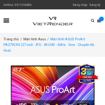
Hotline:
0911294486
Đăng nhập
Đăng ký
Trang chủ
/
Màn hình Asus
/
Màn hình ASUS ProArt
PA279CRV (27 inch - IPS - 4K UHD - 60Hz - 5ms - Chuyên Đồ
Họa)