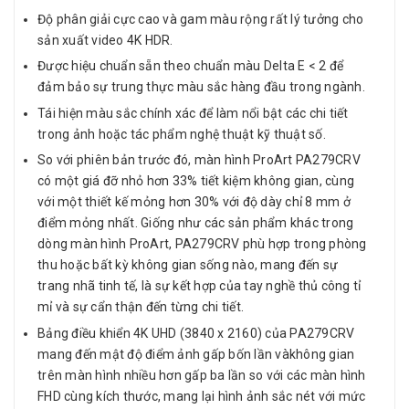
Độ phân giải cực cao và gam màu rộng rất lý tưởng cho
sản xuất video 4K HDR.
Được hiệu chuẩn sẵn theo chuẩn màu Delta E < 2 để
đảm bảo sự trung thực màu sắc hàng đầu trong ngành.
Tái hiện màu sắc chính xác để làm nổi bật các chi tiết
trong ảnh hoặc tác phẩm nghệ thuật kỹ thuật số.
So với phiên bản trước đó, màn hình ProArt PA279CRV
có một giá đỡ nhỏ hơn 33% tiết kiệm không gian, cùng
với một thiết kế mỏng hơn 30% với độ dày chỉ 8 mm ở
điểm mỏng nhất. Giống như các sản phẩm khác trong
dòng màn hình ProArt, PA279CRV phù hợp trong phòng
thu hoặc bất kỳ không gian sống nào, mang đến sự
trang nhã tinh tế, là sự kết hợp của tay nghề thủ công tỉ
mỉ và sự cẩn thận đến từng chi tiết.
Bảng điều khiển 4K UHD (3840 x 2160) của PA279CRV
mang đến mật độ điểm ảnh gấp bốn lần vàkhông gian
trên màn hình nhiều hơn gấp ba lần so với các màn hình
FHD cùng kích thước, mang lại hình ảnh sắc nét với mức