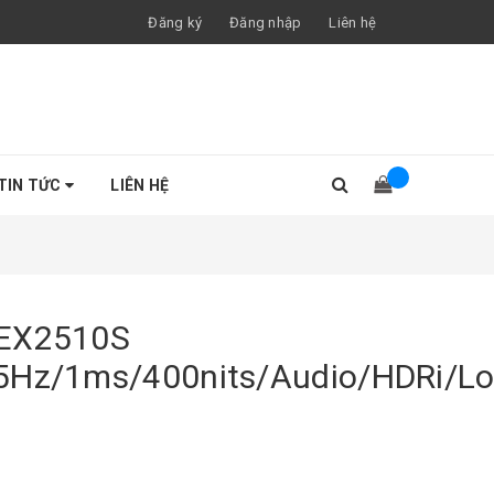
Đăng ký
Đăng nhập
Liên hệ
TIN TỨC
LIÊN HỆ
 EX2510S
5Hz/1ms/400nits/Audio/HDRi/Lo