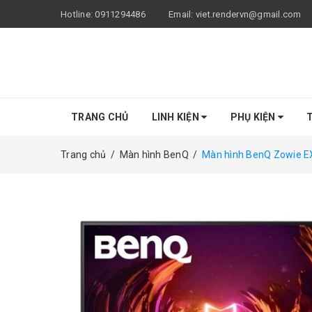
Hotline:
0911294486
Email:
viet.rendervn@gmail.com
TRANG CHỦ
LINH KIỆN
PHỤ KIỆN
T
Trang chủ
/
Màn hình BenQ
/
Màn hình BenQ Zowie E