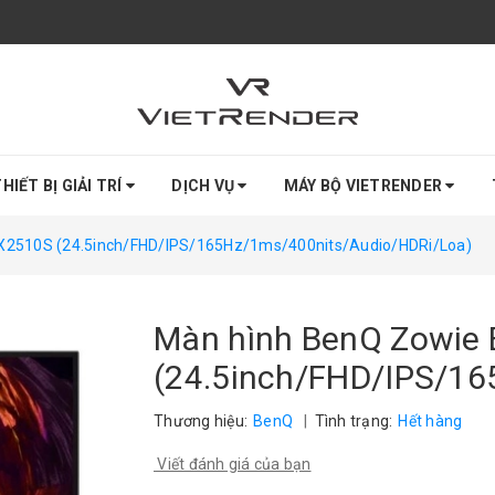
HIẾT BỊ GIẢI TRÍ
DỊCH VỤ
MÁY BỘ VIETRENDER
X2510S (24.5inch/FHD/IPS/165Hz/1ms/400nits/Audio/HDRi/Loa)
Màn hình BenQ Zowie
(24.5inch/FHD/IPS/16
Thương hiệu:
BenQ
|
Tình trạng:
Hết hàng
Viết đánh giá của bạn