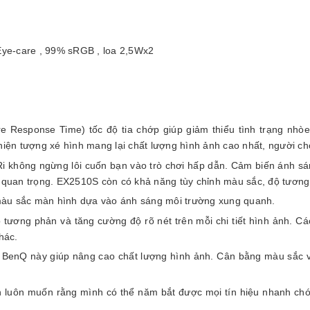
ye-care , 99% sRGB , loa 2,5Wx2
Response Time) tốc độ tia chớp giúp giảm thiểu tình trạng nhòe
n tượng xé hình mang lại chất lượng hình ảnh cao nhất, người chơ
DRi không ngừng lôi cuốn bạn vào trò chơi hấp dẫn. Cảm biến ánh s
t quan trọng. EX2510S còn có khả năng tùy chỉnh màu sắc, độ tương
màu sắc màn hình dựa vào ánh sáng môi trường xung quanh.
ương phản và tăng cường độ rõ nét trên mỗi chi tiết hình ảnh. Các 
hác.
BenQ này giúp nâng cao chất lượng hình ảnh. Cân bằng màu sắc và
ạn luôn muốn rằng mình có thể năm bắt được mọi tín hiệu nhanh ch