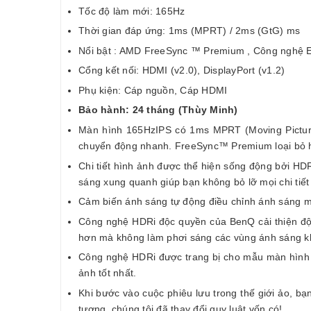
Tốc độ làm mới: 165Hz
Thời gian đáp ứng: 1ms (MPRT) / 2ms (GtG) ms
Nổi bật : AMD FreeSync ™ Premium , Công nghệ E
Cổng kết nối: HDMI (v2.0), DisplayPort (v1.2)
Phụ kiện: Cáp nguồn, Cáp HDMI
Bảo hành: 24 tháng (Thùy Minh)
Màn hình 165HzIPS có 1ms MPRT (Moving Picture 
chuyển động nhanh. FreeSync™ Premium loại bỏ hiệ
Chi tiết hình ảnh được thể hiện sống động bởi H
sáng xung quanh giúp bạn không bỏ lỡ mọi chi tiế
Cảm biến ánh sáng tự động điều chỉnh ánh sáng 
Công nghệ HDRi độc quyền của BenQ cải thiện độ t
hơn mà không làm phơi sáng các vùng ánh sáng k
Công nghệ HDRi được trang bị cho mẫu màn hình 
ảnh tốt nhất.
Khi bước vào cuộc phiêu lưu trong thế giới ảo, b
tượng, chúng tôi đã thay đổi quy luật vốn có!