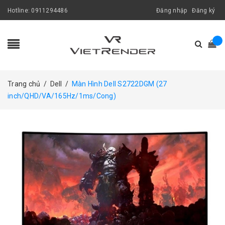
Hotline:
0911294486
Đăng nhập
Đăng ký
Trang chủ
/
Dell
/
Màn Hình Dell S2722DGM (27
inch/QHD/VA/165Hz/1ms/Cong)