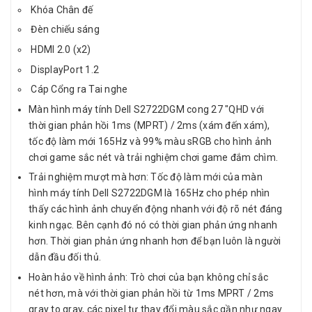
Khóa Chân đế
Đèn chiếu sáng
HDMI 2.0 (x2)
DisplayPort 1.2
Cáp Cổng ra Tai nghe
Màn hình máy tính Dell S2722DGM cong 27 "QHD với
thời gian phản hồi 1ms (MPRT) / 2ms (xám đến xám),
tốc độ làm mới 165Hz và 99% màu sRGB cho hình ảnh
chơi game sắc nét và trải nghiệm chơi game đắm chìm.
Trải nghiệm mượt mà hơn: Tốc độ làm mới của màn
hình máy tính Dell S2722DGM là 165Hz cho phép nhìn
thấy các hình ảnh chuyển động nhanh với độ rõ nét đáng
kinh ngạc. Bên cạnh đó nó có thời gian phản ứng nhanh
hơn. Thời gian phản ứng nhanh hơn để bạn luôn là người
dẫn đầu đối thủ.
Hoàn hảo về hình ảnh: Trò chơi của bạn không chỉ sắc
nét hơn, mà với thời gian phản hồi từ 1ms MPRT / 2ms
gray to gray, các pixel tự thay đổi màu sắc gần như ngay