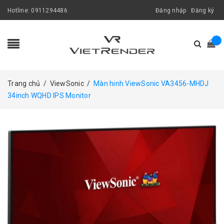
Hotline:
0911294486
Đăng nhập
Đăng ký
Trang chủ
/
ViewSonic
/
Màn hinh ViewSonic VA3456-MHDJ
34inch WQHD IPS Monitor