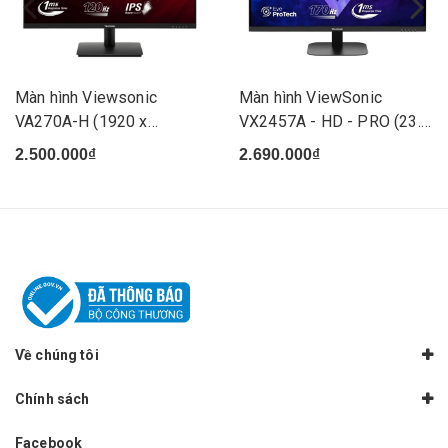
Màn hình Viewsonic
Màn hình ViewSonic
VA270A-H (1920 x
VX2457A - HD - PRO (23.8
1080/IPS/12...
inc...
2.500.000₫
2.690.000₫
Về chúng tôi
Chính sách
Facebook