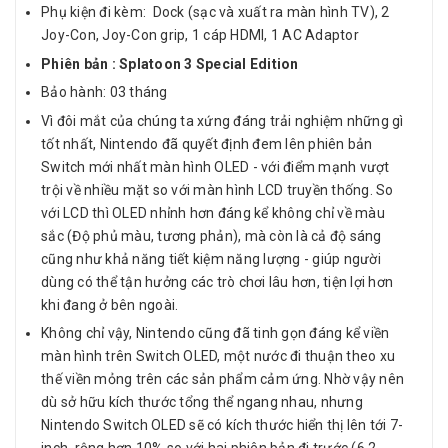
Phụ kiện đi kèm: Dock (sạc và xuất ra màn hình TV), 2
Joy-Con, Joy-Con grip, 1 cáp HDMI, 1 AC Adaptor
Phiên bản : Splatoon 3 Special Edition
Bảo hành: 03 tháng
Vì đôi mắt của chúng ta xứng đáng trải nghiệm những gì
tốt nhất, Nintendo đã quyết định đem lên phiên bản
Switch mới nhất màn hình OLED - với điểm mạnh vượt
trội về nhiều mặt so với màn hình LCD truyền thống. So
với LCD thì OLED nhỉnh hơn đáng kể không chỉ về màu
sắc (Độ phủ màu, tương phản), mà còn là cả độ sáng
cũng như khả năng tiết kiệm năng lượng - giúp người
dùng có thể tận hưởng các trò chơi lâu hơn, tiện lợi hơn
khi đang ở bên ngoài.
Không chỉ vậy, Nintendo cũng đã tinh gọn đáng kể viền
màn hình trên Switch OLED, một nước đi thuận theo xu
thế viền mỏng trên các sản phẩm cảm ứng. Nhờ vậy nên
dù sở hữu kích thước tổng thể ngang nhau, nhưng
Nintendo Switch OLED sẽ có kích thước hiển thị lên tới 7-