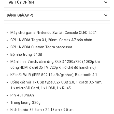
TAB TÙY CHỈNH
ĐÁNH GIÁ(APP)
Máy chơi game Nintendo Switch Console OLED 2021
CPU: NVIDIA Tegra X1, 20nm, Cortex A7 bốn nhân
GPU: NVIDIA Custom Tegra processor
Bộ nhớ trong: 64GB
Màn hình: 7 inch, cảm ứng, OLED 1280x720 (1080p khi
dùng HDMI ở chế độ TV, 720p khi ở chế độ handheld)
Kết nối: Wi-Fi (IEEE 802.11 a/b/g/n/ac), Bluetooth 4.1
Cổng kết nối: 1x USB typeC, 2x USB 2.0, 1 x jack 3.5 mm,
1 x microSD Card, 1 x HDMI, 1 x RJ45
Pin: 4310mAh
Trọng lượng: 320g
Kích thước: 35.5cm x 24.13cm x 9.5cm