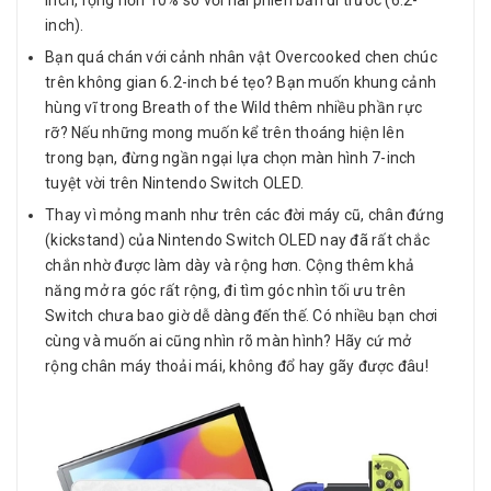
inch, rộng hơn 10% so với hai phiên bản đi trước (6.2-
inch).
Bạn quá chán với cảnh nhân vật Overcooked chen chúc
trên không gian 6.2-inch bé tẹo? Bạn muốn khung cảnh
hùng vĩ trong Breath of the Wild thêm nhiều phần rực
rỡ? Nếu những mong muốn kể trên thoáng hiện lên
trong bạn, đừng ngần ngại lựa chọn màn hình 7-inch
tuyệt vời trên Nintendo Switch OLED.
Thay vì mỏng manh như trên các đời máy cũ, chân đứng
(kickstand) của Nintendo Switch OLED nay đã rất chắc
chắn nhờ được làm dày và rộng hơn. Cộng thêm khả
năng mở ra góc rất rộng, đi tìm góc nhìn tối ưu trên
Switch chưa bao giờ dễ dàng đến thế. Có nhiều bạn chơi
cùng và muốn ai cũng nhìn rõ màn hình? Hãy cứ mở
rộng chân máy thoải mái, không đổ hay gãy được đâu!