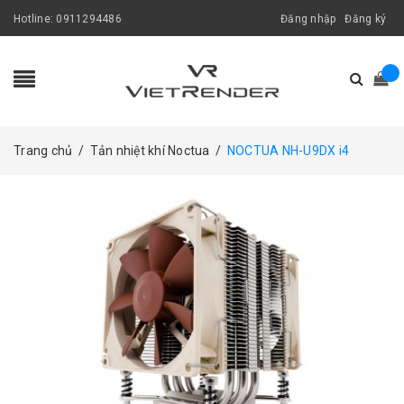
Hotline:
0911294486
Đăng nhập
Đăng ký
Trang chủ
/
Tản nhiệt khí Noctua
/
NOCTUA NH-U9DX i4