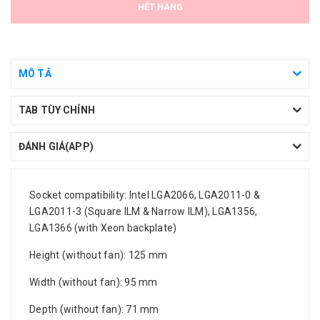
HẾT HÀNG
MÔ TẢ
TAB TÙY CHỈNH
ĐÁNH GIÁ(APP)
Socket compatibility: Intel LGA2066, LGA2011-0 &
LGA2011-3 (Square ILM & Narrow ILM), LGA1356,
LGA1366 (with Xeon backplate)
Height (without fan): 125 mm
Width (without fan): 95 mm
Depth (without fan): 71 mm