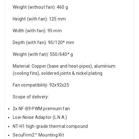
Weight (without fan): 460 g
Height (with fan): 125 mm
Width (with fan): 95 mm
Depth (with fan): 95/120* mm
Weight (with fan): 550/640* g
Material: Copper (base and heat-pipes), aluminium
(cooling fins), soldered joints & nickel plating
Fan compatibility: 92x92x25
Scope of delivery:
2x NF-B9 PWM premium fan
Low-Noise Adaptor (L.N.A.)
NT-H1 high-grade thermal compound
SecuFirm2™ Mounting Kit