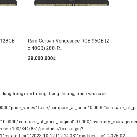
 128GB
Ram Corsair Vengeance RGB 96GB (2
Ram Co
x 48GB) 288-P...
(5200MH
29.000.000₫
21.000
Sử dụng trong môi trường thông thoáng, tránh vào nước.
.0000,"price_varies":false,"compare_at_price":0.0000,"compare_at_p
ice":0.0000,"compare_at_price_original":0.0000,"inventory_management"
dn.net/100/344/851/products/foxjsut.jpg?
"],"created_on":"2023-10-12T12:14:08","modified_on":"2026-02-