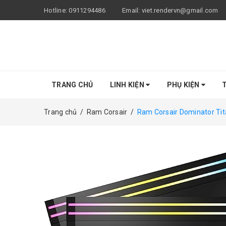
Hotline:
0911294486
Email:
viet.rendervn@gmail.com
TRANG CHỦ
LINH KIỆN
PHỤ KIỆN
T
Trang chủ
/
Ram Corsair
/
Ram Corsair Dominator T