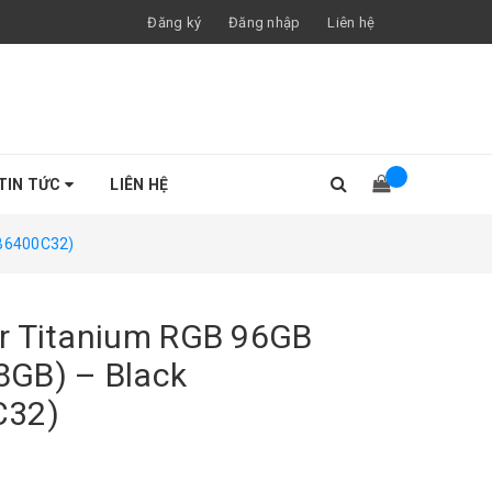
Đăng ký
Đăng nhập
Liên hệ
TIN TỨC
LIÊN HỆ
B6400C32)
r Titanium RGB 96GB
8GB) – Black
32)