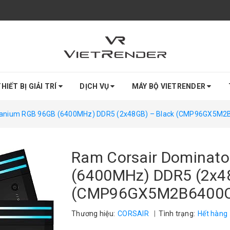
HIẾT BỊ GIẢI TRÍ
DỊCH VỤ
MÁY BỘ VIETRENDER
itanium RGB 96GB (6400MHz) DDR5 (2x48GB) – Black (CMP96GX5M2
Ram Corsair Dominato
(6400MHz) DDR5 (2x4
(CMP96GX5M2B6400C
Thương hiệu:
CORSAIR
|
Tình trạng:
Hết hàng