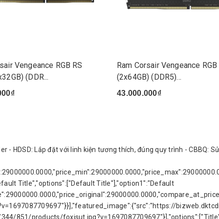
sair Vengeance RGB RS
Ram Corsair Vengeance RGB
x32GB) (DDR...
(2x64GB) (DDR5)...
000₫
43.000.000₫
r - HDSD: Lắp đặt với linh kiện tương thích, đúng quy trình - CBBQ: 
rice":29000000.0000,"price_min":29000000.0000,"price_max":29000000
ault Title","options":["Default Title"],"option1":"Default
e,"price":29000000.0000,"price_original":29000000.0000,"compare_at_pr
g?v=1697087709697"}}],"featured_image":{"src":"https://bizweb.dktc
/344/851/products/foxjsut.jpg?v=1697087709697"}],"options":["Title