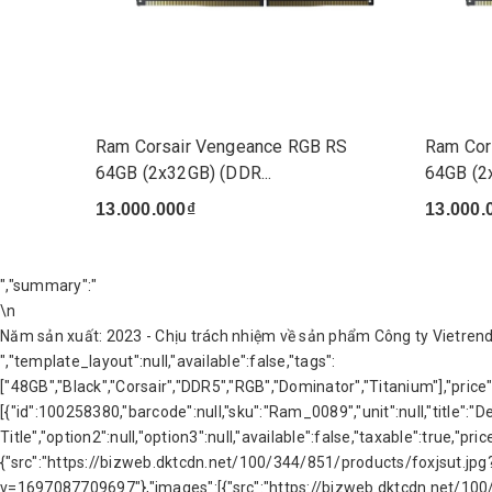
Ram Corsair Vengeance RGB RS
Ram Cor
64GB (2x32GB) (DDR...
64GB (2
13.000.000₫
13.000.
","summary":"
\n
Năm sản xuất: 2023 - Chịu trách nhiệm về sản phẩm Công ty Vietrende
","template_layout":null,"available":false,"tags":
["48GB","Black","Corsair","DDR5","RGB","Dominator","Titanium"],"p
[{"id":100258380,"barcode":null,"sku":"Ram_0089","unit":null,"title":"Def
Title","option2":null,"option3":null,"available":false,"taxable":tru
{"src":"https://bizweb.dktcdn.net/100/344/851/products/foxjsut.jp
v=1697087709697"},"images":[{"src":"https://bizweb.dktcdn.net/100