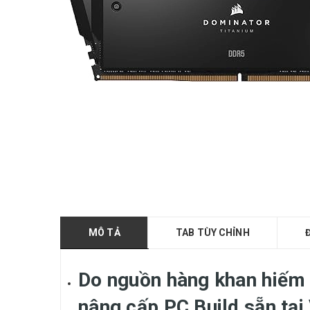
MÔ TẢ
TAB TÙY CHỈNH
Do nguồn hàng khan hiếm 
nâng cấp PC Build sẵn tại