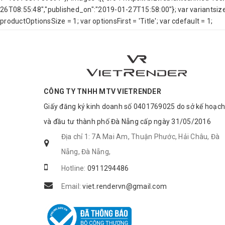
26T08:55:48","published_on":"2019-01-27T15:58:00"}; var variants
productOptionsSize = 1; var optionsFirst = 'Title'; var cdefault = 1;
CÔNG TY TNHH MTV VIETRENDER
Giấy đăng ký kinh doanh số 0401769025 do sở kế hoạch
và đầu tư thành phố Đà Nẵng cấp ngày 31/05/2016
Địa chỉ 1: 7A Mai Am, Thuận Phước, Hải Châu, Đà
Nẵng, Đà Nẵng,
Hotline:
0911294486
Email:
viet.rendervn@gmail.com