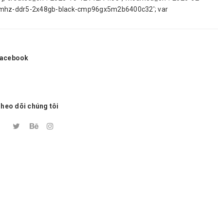
-6400mhz-ddr5-2x48gb-black-cmp96gx5m2b6400c32'; var
acebook
heo dõi chúng tôi