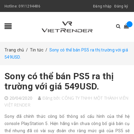
Hotline:
0911294486
Đăng nhập
Đăng ký
Trang chủ
/
Tin tức
/
Sony có thể bán PS5 ra thị trường với giá
549USD.
Sony có thể bán PS5 ra thị
trường với giá 549USD.
20/04/2020
Đăng bởi:
CÔNG TY TNHH MỘT THÀNH VIÊN
VIỆT RENDER
Sony đã chính thức công bố thông số cấu hình của thế hệ
console PlayStation 5. Hiện hãng vẫn chưa công bố giá bán cụ
thể nhưng đã có vài suy đoán cho rằng mức giá của PS5 sẽ