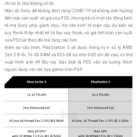
chỉ có lỗ chứ không có lời.
Mặc dù Sony đã khẳng định rằng COVID-19 sẽ không ảnh hưởng
đến việc sản xuất và giá của PS5, nhưng sẽ có một tác động kinh
tế mà Sony phải gánh chịu. Với nền kinh tế toàn cầu dự kiến ​​sẽ
suy thoái thấp nhất kể từ Đại suy thoái, và giá linh kiện sản xuất
của PS5 sẽ theo đà mà tăng cao hơn.
Điểm lại cấu hình, PlayStation 5 sẽ được trang bị vi xử lý AMD
Zen 2 8 lõi, 16 GB RAM và 825 GB bộ nhớ SSD tốc độ cao, có thể
xuất hình ảnh 4K Blu-ray. Đặc biệt là PS5 vẫn sẽ tương thích
ngược được với các tựa game trên PS4.