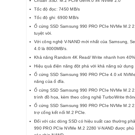
Chuẩn SSD: M.2 PCIe Gen4.0 x4 NVMe 2.0
Tốc độ đọc: 7450 MB/s
Tốc độ ghi: 6900 MB/s
Ổ cứng SSD Samsung 990 PRO PCIe NVMe M.2 2280
tuyệt vời.
Với công nghệ V-NAND mới nhất của Samsung, Serie
4.0 là 8000MB/s.
Khả năng Random 4K Read/ Write nhanh hơn 40% và 
Hiệu quả điện năng đột phá với khả năng sử dụng í
Ổ cứng SSD Samsung 990 PRO PCIe 4.0 x4 NVMe 2.
năng của ổ đĩa.
Ổ cứng SSD Samsung 990 PRO PCIe NVMe M.2 2280 V
trình đồ họa, kèm theo công nghệ TurboWrite thông
Ổ cứng SSD Samsung 990 PRO PCIe NVMe M.2 2280 
trợ cổng kết nối M.2 PCIe.
Đối với các dòng SSD có hiệu suất cao thường phả
990 PRO PCIe NVMe M.2 2280 V-NAND được phủ lớp 
các chip NAND.