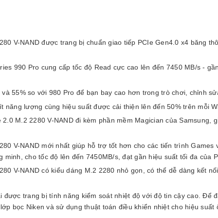
 V-NAND được trang bị chuẩn giao tiếp PCIe Gen4.0 x4 băng thôn
s 990 Pro cung cấp tốc độ Read cực cao lên đến 7450 MB/s - gần đạ
55% so với 980 Pro để bạn bay cao hơn trong trò chơi, chỉnh sửa 
t năng lượng cùng hiệu suất được cải thiện lên đến 50% trên mỗi Wa
0 M.2 2280 V-NAND đi kèm phần mềm Magician của Samsung, giúp 
-NAND mới nhất giúp hỗ trợ tốt hơn cho các tiến trình Games và 
 minh, cho tốc độ lên đến 7450MB/s, đạt gần hiệu suất tối đa của P
V-NAND có kiểu dáng M.2 2280 nhỏ gọn, có thể dễ dàng kết nối v
i được trang bị tính năng kiểm soát nhiệt độ với độ tin cậy cao. Đ
bọc Niken và sử dụng thuật toán điều khiển nhiệt cho hiệu suất ổn