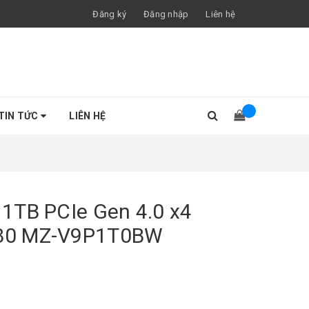
Đăng ký
Đăng nhập
Liên hệ
TIN TỨC
LIÊN HỆ
1TB PCIe Gen 4.0 x4
80 MZ-V9P1T0BW