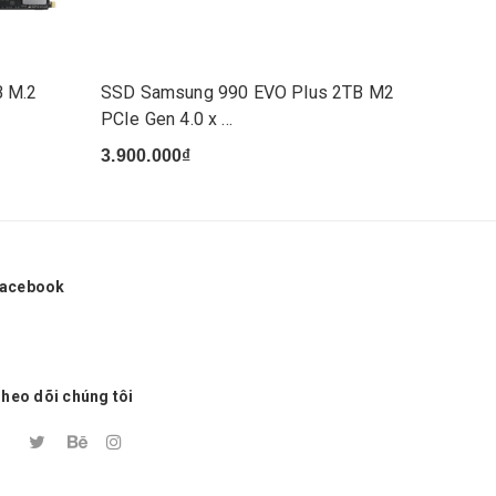
 M.2
SSD Samsung 990 EVO Plus 2TB M2
SSD Sa
PCIe Gen 4.0 x ...
NVMe M.
3.900.000₫
5.550.
acebook
heo dõi chúng tôi