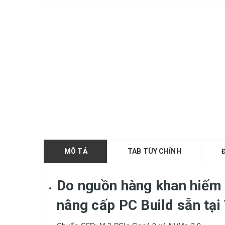
MÔ TẢ
TAB TÙY CHỈNH
Do nguồn hàng khan hiếm 
nâng cấp PC Build sẵn tại