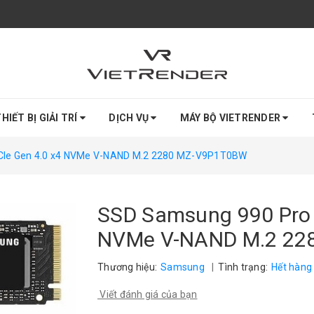
HIẾT BỊ GIẢI TRÍ
DỊCH VỤ
MÁY BỘ VIETRENDER
CIe Gen 4.0 x4 NVMe V-NAND M.2 2280 MZ-V9P1T0BW
SSD Samsung 990 Pro 
NVMe V-NAND M.2 22
Thương hiệu:
Samsung
|
Tình trạng:
Hết hàng
Viết đánh giá của bạn