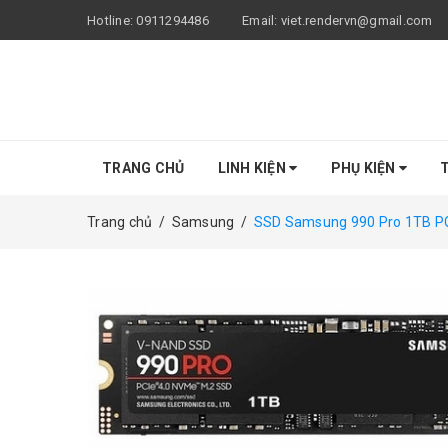
Hotline:
0911294486
Email:
viet.rendervn@gmail.com
TRANG CHỦ
LINH KIỆN
PHỤ KIỆN
T
Trang chủ
/
Samsung
/
SSD Samsung 990 Pro 1TB P