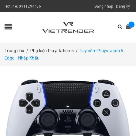
Hotline:
0911294486
Đăng nhập
Đăng ký
Trang chủ
/
Phụ kiện Playstation 5
/
Tay cầm Playstation 5
Edge - Nhập Khẩu