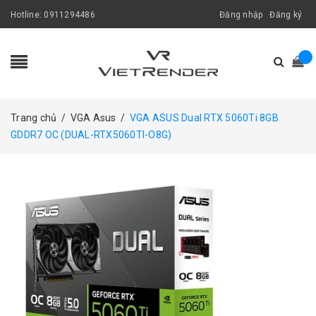
Hotline:
0911294486
Đăng nhập
Đăng ký
Trang chủ
/
VGA Asus
/
VGA ASUS Dual RTX 5060Ti 8GB
GDDR7 OC (DUAL-RTX5060TI-O8G)