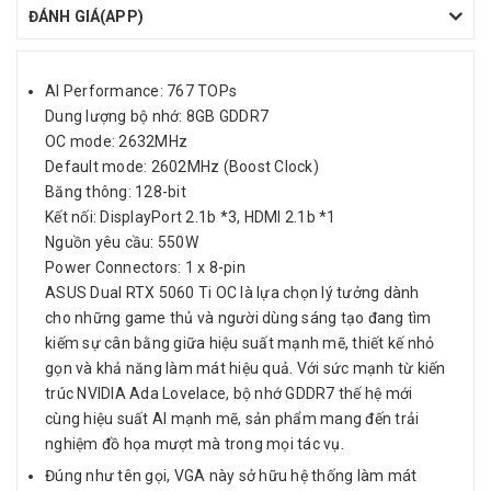
ĐÁNH GIÁ(APP)
AI Performance: 767 TOPs
Dung lượng bộ nhớ: 8GB GDDR7
OC mode: 2632MHz
Default mode: 2602MHz (Boost Clock)
Băng thông: 128-bit
Kết nối: DisplayPort 2.1b *3, HDMI 2.1b *1
Nguồn yêu cầu: 550W
Power Connectors: 1 x 8-pin
ASUS Dual RTX 5060 Ti OC là lựa chọn lý tưởng dành
cho những game thủ và người dùng sáng tạo đang tìm
kiếm sự cân bằng giữa hiệu suất mạnh mẽ, thiết kế nhỏ
gọn và khả năng làm mát hiệu quả. Với sức mạnh từ kiến
trúc NVIDIA Ada Lovelace, bộ nhớ GDDR7 thế hệ mới
cùng hiệu suất AI mạnh mẽ, sản phẩm mang đến trải
nghiệm đồ họa mượt mà trong mọi tác vụ.
Đúng như tên gọi, VGA này sở hữu hệ thống làm mát