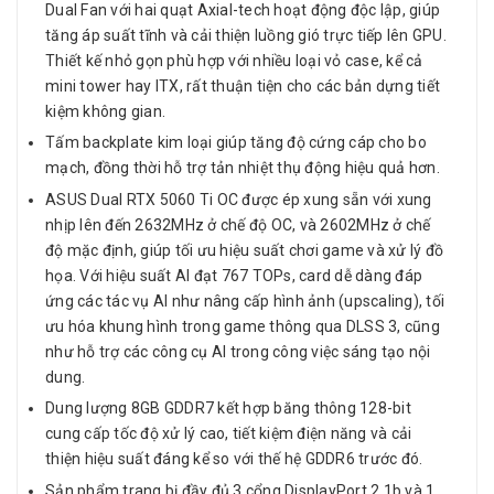
Dual Fan với hai quạt Axial-tech hoạt động độc lập, giúp
tăng áp suất tĩnh và cải thiện luồng gió trực tiếp lên GPU.
Thiết kế nhỏ gọn phù hợp với nhiều loại vỏ case, kể cả
mini tower hay ITX, rất thuận tiện cho các bản dựng tiết
kiệm không gian.
Tấm backplate kim loại giúp tăng độ cứng cáp cho bo
mạch, đồng thời hỗ trợ tản nhiệt thụ động hiệu quả hơn.
ASUS Dual RTX 5060 Ti OC được ép xung sẵn với xung
nhịp lên đến 2632MHz ở chế độ OC, và 2602MHz ở chế
độ mặc định, giúp tối ưu hiệu suất chơi game và xử lý đồ
họa. Với hiệu suất AI đạt 767 TOPs, card dễ dàng đáp
ứng các tác vụ AI như nâng cấp hình ảnh (upscaling), tối
ưu hóa khung hình trong game thông qua DLSS 3, cũng
như hỗ trợ các công cụ AI trong công việc sáng tạo nội
dung.
Dung lượng 8GB GDDR7 kết hợp băng thông 128-bit
cung cấp tốc độ xử lý cao, tiết kiệm điện năng và cải
thiện hiệu suất đáng kể so với thế hệ GDDR6 trước đó.
Sản phẩm trang bị đầy đủ 3 cổng DisplayPort 2.1b và 1