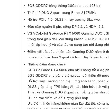
8GB GDDR7 băng thông 28Gbps, bus 128 bit
Thiết kế DUO 2 quạt, xung Boost 2497MHz
Hỗ trợ PCIe 4.0, DLSS 4, ray tracing Blackwell
Đầu cấp nguồn 8-pin, cổng DP 2.1 và HDMI 2.1
VGA Colorful GeForce RTX 5060 Gaming DUO 8GB G
trong thời gian dài. Với dung lượng VRAM 8GB G
thiết lập hợp lý và các tác vụ sáng tạo nội dung p
Điểm nổi bật của phiên bản Gaming DUO nằm ở thiết
hơn so với các bản 3 quạt cỡ lớn. Đây là yếu tố r
Những điểm đáng chú ý
GPU GeForce RTX 5060 cho hiệu năng tốt ở độ ph
8GB GDDR7 cho băng thông cao, cải thiện độ mượt 
Hỗ trợ Ray Tracing cho hiệu ứng ánh sáng, phản x
DLSS giúp tăng FPS bằng AI, đặc biệt hữu ích với
Thiết kế Gaming DUO 2 quạt cân bằng giữa nhiệt độ
Ưu nhược điểm và đối tượng phù hợp
Ưu điểm: hiệu năng/không gian lắp đặt tốt, công 
thế hệ, dung lượng 8GB sẽ cần tối ưu thiết lập ở 