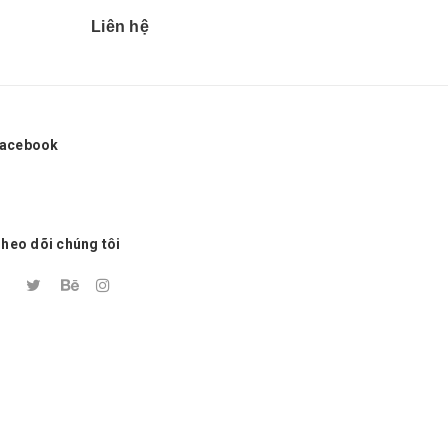
Liên hệ
34.500
acebook
heo dõi chúng tôi