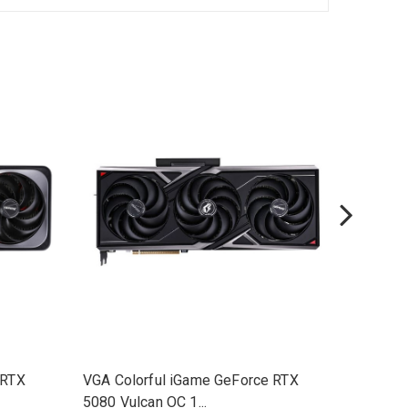
 RTX
VGA Colorful iGame GeForce RTX
VGA Col
5080 Vulcan OC 1...
5080 Ult