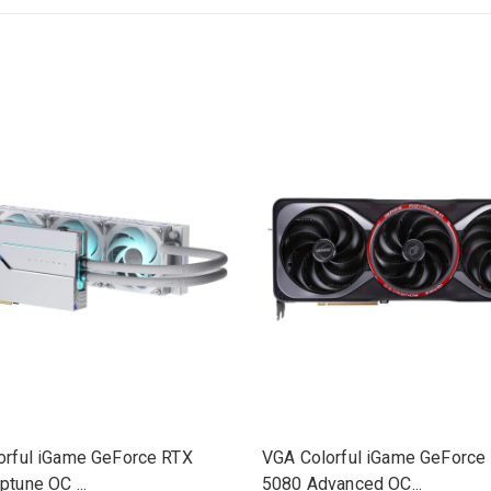
orful iGame GeForce RTX
VGA Colorful iGame GeForce
tune OC ...
5080 Advanced OC...