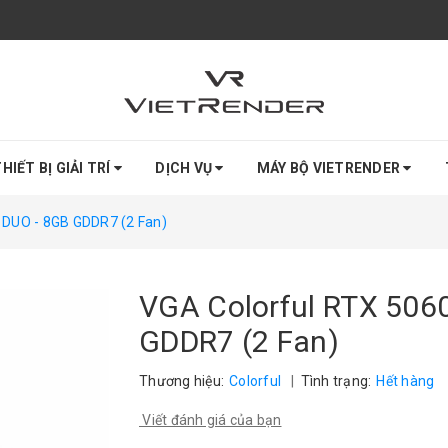
HIẾT BỊ GIẢI TRÍ
DỊCH VỤ
MÁY BỘ VIETRENDER
 DUO - 8GB GDDR7 (2 Fan)
VGA Colorful RTX 506
GDDR7 (2 Fan)
Thương hiệu:
Colorful
|
Tình trạng:
Hết hàng
Viết đánh giá của bạn