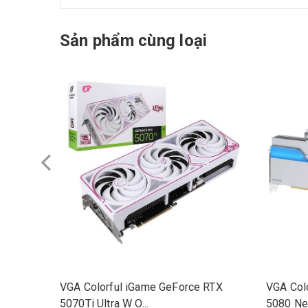
Sản phẩm cùng loại
VGA Colorful iGame GeForce RTX
VGA Col
5070Ti Ultra W O...
5080 Nep