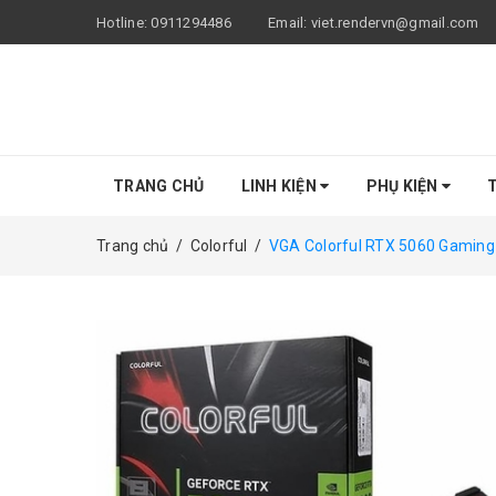
Hotline:
0911294486
Email:
viet.rendervn@gmail.com
TRANG CHỦ
LINH KIỆN
PHỤ KIỆN
T
Trang chủ
/
Colorful
/
VGA Colorful RTX 5060 Gaming