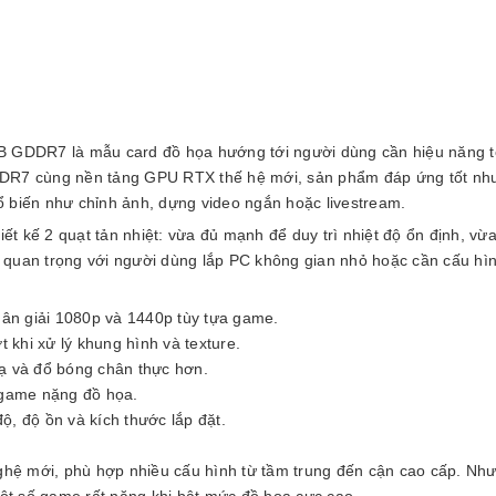
DDR7 là mẫu card đồ họa hướng tới người dùng cần hiệu năng tốt,
DDR7 cùng nền tảng GPU RTX thế hệ mới, sản phẩm đáp ứng tốt nhu
hổ biến như chỉnh ảnh, dựng video ngắn hoặc livestream.
 kế 2 quạt tản nhiệt: vừa đủ mạnh để duy trì nhiệt độ ổn định, vừa
ất quan trọng với người dùng lắp PC không gian nhỏ hoặc cần cấu hì
ân giải 1080p và 1440p tùy tựa game.
khi xử lý khung hình và texture.
ạ và đổ bóng chân thực hơn.
 game nặng đồ họa.
, độ ồn và kích thước lắp đặt.
nghệ mới, phù hợp nhiều cấu hình từ tầm trung đến cận cao cấp. Nh
một số game rất nặng khi bật mức đồ họa cực cao.