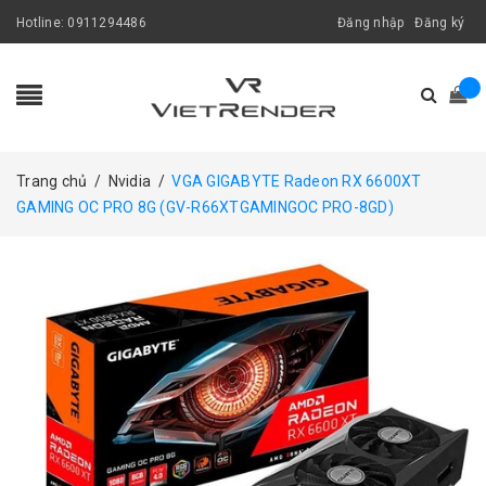
Hotline:
0911294486
Đăng nhập
Đăng ký
Trang chủ
/
Nvidia
/
VGA GIGABYTE Radeon RX 6600XT
GAMING OC PRO 8G (GV-R66XTGAMINGOC PRO-8GD)