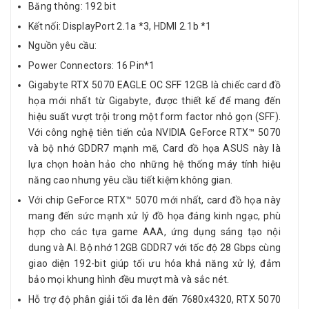
Băng thông: 192 bit
Kết nối: DisplayPort 2.1a *3, HDMI 2.1b *1
Nguồn yêu cầu:
Power Connectors: 16 Pin*1
Gigabyte RTX 5070 EAGLE OC SFF 12GB là chiếc card đồ
họa mới nhất từ Gigabyte, được thiết kế để mang đến
hiệu suất vượt trội trong một form factor nhỏ gọn (SFF).
Với công nghệ tiên tiến của NVIDIA GeForce RTX™ 5070
và bộ nhớ GDDR7 mạnh mẽ, Card đồ họa ASUS này là
lựa chọn hoàn hảo cho những hệ thống máy tính hiệu
năng cao nhưng yêu cầu tiết kiệm không gian.
Với chip GeForce RTX™ 5070 mới nhất, card đồ họa này
mang đến sức mạnh xử lý đồ họa đáng kinh ngạc, phù
hợp cho các tựa game AAA, ứng dụng sáng tạo nội
dung và AI. Bộ nhớ 12GB GDDR7 với tốc độ 28 Gbps cùng
giao diện 192-bit giúp tối ưu hóa khả năng xử lý, đảm
bảo mọi khung hình đều mượt mà và sắc nét.
Hỗ trợ độ phân giải tối đa lên đến 7680x4320, RTX 5070