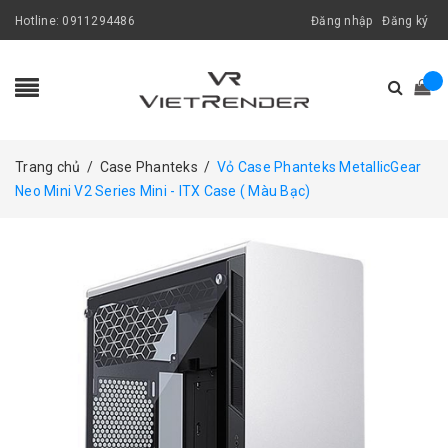
Hotline:
0911294486
Đăng nhập
Đăng ký
Trang chủ
/
Case Phanteks
/
Vỏ Case Phanteks MetallicGear
Neo Mini V2 Series Mini - ITX Case ( Màu Bạc)