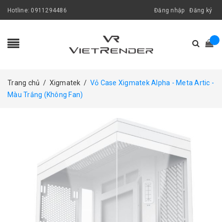
Hotline:
0911294486
Đăng nhập
Đăng ký
Trang chủ
/
Xigmatek
/
Vỏ Case Xigmatek Alpha - Meta Artic -
Màu Trắng (Không Fan)