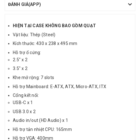
ĐÁNH GIÁ(APP)
HIỆN TẠI CASE KHÔNG BAO GỒM QUẠT
Vật liệu: Thép (Steel)
Kích thước: 430 x 238 x 495 mm
Hỗ trợ ổ cứng:
2.5" x 2
3.5" x 2
Khe mở rộng: 7 slots
Hỗ trợ Mainboard: E-ATX, ATX, Micro-ATX, ITX
Cổng kết nối:
USB-C x 1
USB 3.0 x 2
Audio in/out (HD Audio) x 1
Hỗ trợ tản nhiệt CPU: 165mm
Hỗ trợ VGA: 400mm