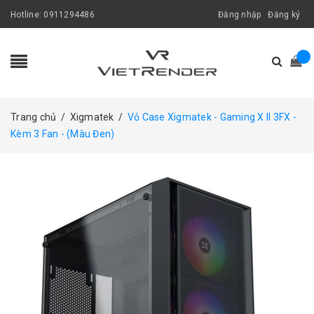
Hotline:
0911294486
Đăng nhập
Đăng ký
Trang chủ
/
Xigmatek
/
Vỏ Case Xigmatek - Gaming X II 3FX -
Kèm 3 Fan - (Màu Đen)