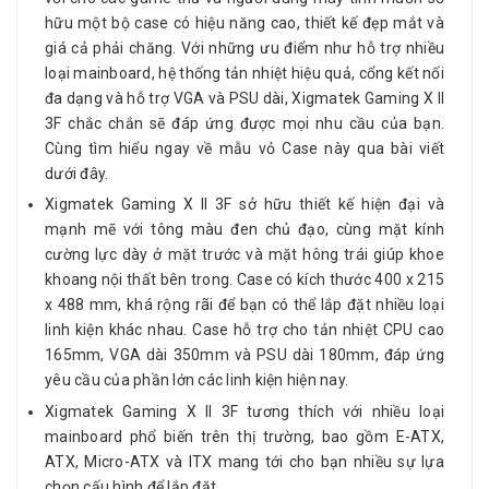
hữu một bộ case có hiệu năng cao, thiết kế đẹp mắt và
giá cả phải chăng. Với những ưu điểm như hỗ trợ nhiều
loại mainboard, hệ thống tản nhiệt hiệu quả, cổng kết nối
đa dạng và hỗ trợ VGA và PSU dài, Xigmatek Gaming X II
3F chắc chắn sẽ đáp ứng được mọi nhu cầu của bạn.
Cùng tìm hiểu ngay về mẫu vỏ Case này qua bài viết
dưới đây.
Xigmatek Gaming X II 3F sở hữu thiết kế hiện đại và
mạnh mẽ với tông màu đen chủ đạo, cùng mặt kính
cường lực dày ở mặt trước và mặt hông trái giúp khoe
khoang nội thất bên trong. Case có kích thước 400 x 215
x 488 mm, khá rộng rãi để bạn có thể lắp đặt nhiều loại
linh kiện khác nhau. Case hỗ trợ cho tản nhiệt CPU cao
165mm, VGA dài 350mm và PSU dài 180mm, đáp ứng
yêu cầu của phần lớn các linh kiện hiện nay.
Xigmatek Gaming X II 3F tương thích với nhiều loại
mainboard phổ biến trên thị trường, bao gồm E-ATX,
ATX, Micro-ATX và ITX mang tới cho bạn nhiều sự lựa
chọn cấu hình để lắp đặt.