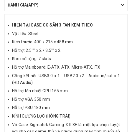
ĐÁNH GIÁ(APP)
HIỆN TẠI CASE CÓ SẴN 3 FAN KÈM THEO
Vật liệu: Steel
Kích thước: 400 x 215 x 488 mm
Hỗ trợ: 2.5 "" x 2 / 3.5"" x 2
Khe mở rộng: 7 slots
Hỗ trợ Mainboard: E-ATX, ATX, Micro-ATX, ITX
Cổng kết nối: USB3.0 x 1 - USB2.0 x2 - Audio in/out x 1
(HD Audio)
Hỗ trợ tản nhiệt CPU 165 mm
Hỗ trợ VGA 350 mm
Hỗ trợ PSU 180 mm
KÍNH CƯỜNG LỰC (HÔNG TRÁI)
Vỏ Case Xigmatek Gaming X II 3F là một lựa chọn tuyệt
vời cho các game thủ và người dùng máy tính muốn sở