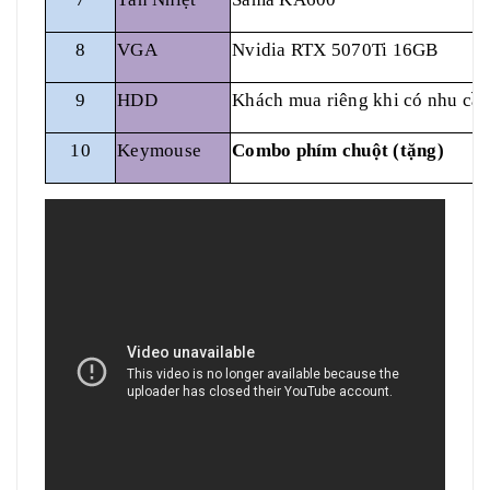
8
VGA
Nvidia RTX 5070Ti 16GB
9
HDD
Khách mua riêng khi có nhu cầ
10
Keymouse
Combo phím chuột (tặng)