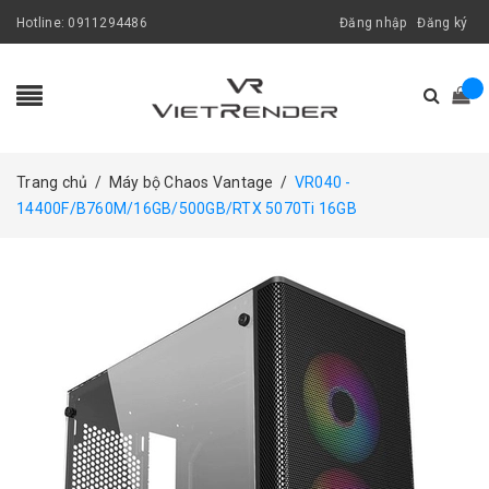
Hotline:
0911294486
Đăng nhập
Đăng ký
Trang chủ
/
Máy bộ Chaos Vantage
/
VR040 -
14400F/B760M/16GB/500GB/RTX 5070Ti 16GB