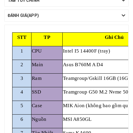
TAB TÙY CHỈNH
ĐÁNH GIÁ(APP)
STT
TP
Ghi Chú
1
CPU
Intel I5 14400F (tray)
2
Main
Asus B760M A D4
3
Ram
Teamgroup/Gskill 16GB (16GB
4
SSD
Teamgroup G50 M.2 Nvme 500
5
Case
MIK Aion (không bao gồm quạt
6
Nguồn
MSI A850GL
7
Tản Nhiệt
Sama KA600