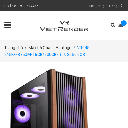
Hotline:
0911294486
Đăng nhập
Đăng ký
Trang chủ
/
Máy bộ Chaos Vantage
/
VR045 -
245KF/B860M/16GB/500GB/RTX 3050 6GB