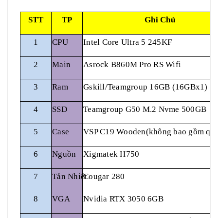
STT
TP
Ghi Chú
1
CPU
Intel Core Ultra 5 245KF
2
Main
Asrock B860M Pro RS Wifi
3
Ram
Gskill/Teamgroup 16GB (16GBx1) 5
4
SSD
Teamgroup G50 M.2 Nvme 500GB
5
Case
VSP C19 Wooden(không bao gồm quạ
6
Nguồn
Xigmatek H750
7
Tản Nhiệt
Cougar 280
8
VGA
Nvidia RTX 3050 6GB