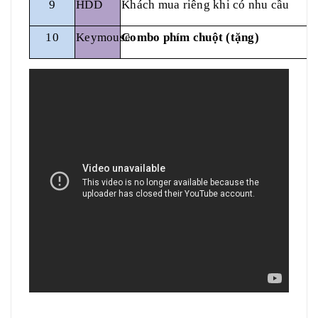
9
HDD
Khách mua riêng khi có nhu cầu
10
Keymouse
Combo phím chuột (tặng)