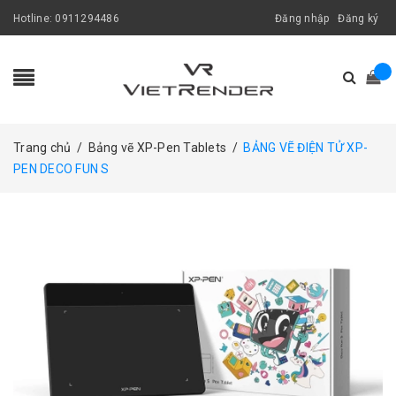
Hotline:
0911294486
Đăng nhập
Đăng ký
Trang chủ
/
Bảng vẽ XP-Pen Tablets
/
BẢNG VẼ ĐIỆN TỬ XP-
PEN DECO FUN S