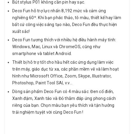
Bút stylus P01 không cần pin hay sạc.
Deco Fun hỗ trợ lực nhấn 8,192 mức và cảm ứng
nghiêng 60º. Khi bạn phác thảo, tô màu, thiết kế hay làm
bất cứ công việc sáng tạo nào, Deco Fun đều thực hiện
xuất sắc!
Deco Fun tương thích với nhiều hệ điều hành máy tính:
Windows, Mac, Linux và ChromeOS, cũng như
smartphone và tablet Android.
Thiết bị hỗ trợ tốt cho hầu hết các ứng dụng làm việc
trên máy, giáo dục từ xa, các phần mềm vẽ và làm hoạt
hình như Microsoft Office, Zoom, Skype, Illustrator,
Photoshop, Paint Tool SAI, v.v...
Dòng sản phẩm Deco Fun có 4 màu sắc: Đen cổ điển,
Xanh đậm, Xanh táo và Đỏ thẫm đáp ứng phong cách
riêng của bạn. Chọn màu bạn yêu thích và tận hưởng
trải nghiệm tuyệt vời cùng Deco Fun !