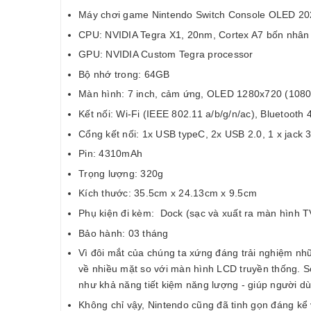
Máy chơi game Nintendo Switch Console OLED 20
CPU: NVIDIA Tegra X1, 20nm, Cortex A7 bốn nhân
GPU: NVIDIA Custom Tegra processor
Bộ nhớ trong: 64GB
Màn hình: 7 inch, cảm ứng, OLED 1280x720 (1080p
Kết nối: Wi-Fi (IEEE 802.11 a/b/g/n/ac), Bluetooth 
Cổng kết nối: 1x USB typeC, 2x USB 2.0, 1 x jack
Pin: 4310mAh
Trọng lượng: 320g
Kích thước: 35.5cm x 24.13cm x 9.5cm
Phụ kiện đi kèm: Dock (sạc và xuất ra màn hình T
Bảo hành: 03 tháng
Vì đôi mắt của chúng ta xứng đáng trải nghiệm nh
về nhiều mặt so với màn hình LCD truyền thống. 
như khả năng tiết kiệm năng lượng - giúp người dù
Không chỉ vậy, Nintendo cũng đã tinh gọn đáng kể