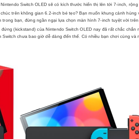
intendo Switch OLED sẽ có kích thước hiển thị lên tới 7-inch, rộng 
húc trên không gian 6.2-inch bé tẹo? Bạn muốn khung cảnh hùng vĩ
 trong bạn, đừng ngần ngại lựa chọn màn hình 7-inch tuyệt vời trê
 đứng (kickstand) của Nintendo Switch OLED nay đã rất chắc chắn
trên Switch chưa bao giờ dễ dàng đến thế. Có nhiều bạn chơi cùng v