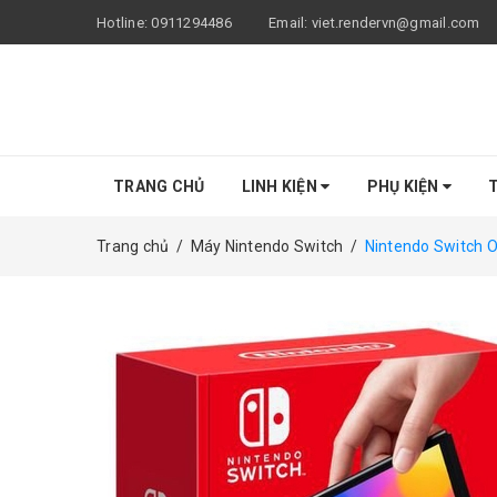
Hotline:
0911294486
Email:
viet.rendervn@gmail.com
TRANG CHỦ
LINH KIỆN
PHỤ KIỆN
T
Trang chủ
/
Máy Nintendo Switch
/
Nintendo Switch 