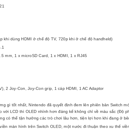
21
 khi dùng HDMI ở chế độ TV, 720p khi ở chế độ handheld)
4.1
 3.5 mm, 1 x microSD Card, 1 x HDMI, 1 x RJ45
V), 2 Joy-Con, Joy-Con grip, 1 cáp HDMI, 1 AC Adaptor
ững gì tốt nhất, Nintendo đã quyết định đem lên phiên bản Switch m
So với LCD thì OLED nhỉnh hơn đáng kể không chỉ về màu sắc (Độ p
ng có thể tận hưởng các trò chơi lâu hơn, tiện lợi hơn khi đang ở b
 viền màn hình trên Switch OLED, một nước đi thuận theo xu thế v