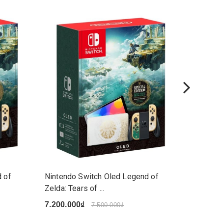
 of
Nintendo Switch Oled Legend of
Nintend
Zelda: Tears of ...
(MOD C
7.200.000₫
7.990.
7.500.000₫