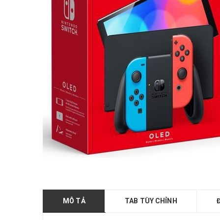
MÔ TẢ
TAB TÙY CHỈNH