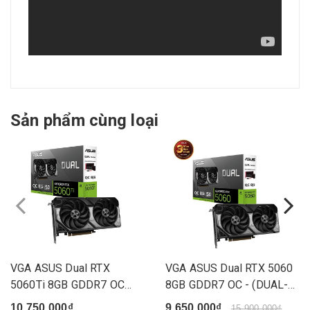
Sản phẩm cùng loại
VGA ASUS Dual RTX
VGA ASUS Dual RTX 5060
5060Ti 8GB GDDR7 OC
8GB GDDR7 OC - (DUAL-
(DUAL-RTX...
RTX...
10.750.000₫
9.650.000₫
15.900.000₫