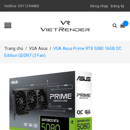
Hotline:
0911294486
Đăng nhập
Đăng ký
Trang chủ
/
VGA Asus
/
VGA Asus Prime RTX 5080 16GB OC
Edition GDDR7 (3 Fan)