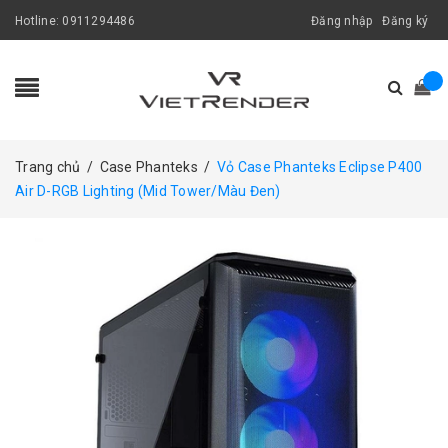
Hotline:
0911294486
Đăng nhập
Đăng ký
Trang chủ
/
Case Phanteks
/
Vỏ Case Phanteks Eclipse P400
Air D-RGB Lighting (Mid Tower/Màu Đen)